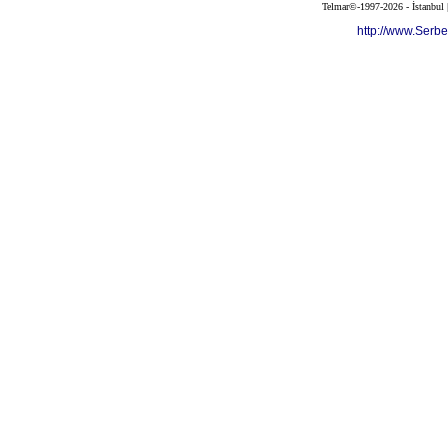
Telmar©-1997-2026 - İstanbul
http://www.Serb