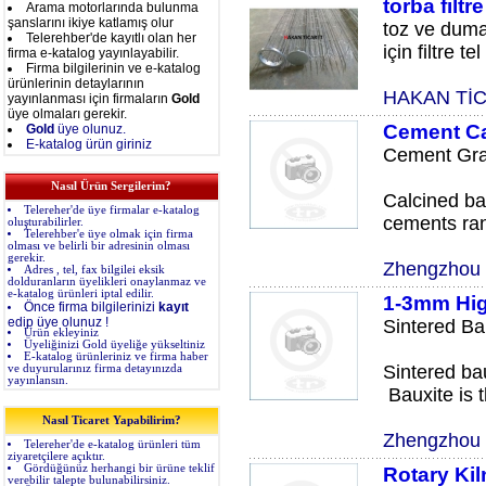
torba filtr
Arama motorlarında bulunma
şanslarını ikiye katlamış olur
toz ve duman
Telerehber'de kayıtlı olan her
için filtre te
firma e-katalog yayınlayabilir.
Firma bilgilerinin ve e-katalog
ürünlerinin detaylarının
HAKAN Tİ
yayınlanması için firmaların
Gold
üye olmaları gerekir.
Cement Ca
Gold
üye olunuz.
E-katalog ürün giriniz
Cement Gra
Nasıl Ürün Sergilerim?
Calcined ba
Telereher'de üye firmalar e-katalog
cements ran
oluşturabilirler.
Telerehber'e üye olmak için firma
olması ve belirli bir adresinin olması
gerekir.
Zhengzhou S
Adres , tel, fax bilgilei eksik
dolduranların üyelikleri onaylanmaz ve
e-katalog ürünleri iptal edilir.
1-3mm Hig
Önce firma bilgilerinizi
kayıt
edip üye olunuz !
Sintered Ba
Ürün ekleyiniz
Üyeliğinizi Gold üyeliğe yükseltiniz
E-katalog ürünleriniz ve firma haber
Sintered bau
ve duyurularınız firma detayınızda
yayınlansın.
Bauxite is t
Nasıl Ticaret Yapabilirim?
Zhengzhou S
Telereher'de e-katalog ürünleri tüm
ziyaretçilere açıktır.
Gördüğünüz herhangi bir ürüne teklif
Rotary Kil
verebilir talepte bulunabilirsiniz.