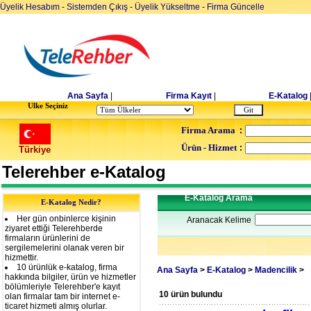
Üyelik Hesabım
-
Sistemden Çıkış
-
Üyelik Yükseltme
-
Firma Güncelle
Ana Sayfa
|
Firma Kayıt
|
E-Katalog
Ulke Seçiniz
Firma Arama
:
Ürün - Hizmet
:
Türkiye
Telerehber e-Katalog
E-Katalog Arama
E-Katalog Nedir?
Her gün onbinlerce kişinin
Aranacak Kelime
ziyaret ettiği Telerehberde
firmaların ürünlerini de
sergilemelerini olanak veren bir
hizmettir.
10 ürünlük e-katalog, firma
Ana Sayfa
>
E-Katalog
>
Madencilik
>
hakkında bilgiler, ürün ve hizmetler
bölümleriyle Telerehber'e kayıt
10 ürün bulundu
olan firmalar tam bir internet e-
ticaret hizmeti almış olurlar.