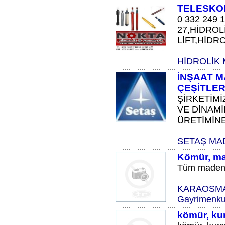
TELESKOP
0 332 249 1
27,HİDROL
LİFT,HİDROL
HİDROLİK 
İNŞAAT M
ÇEŞİTLER
ŞİRKETİMİ
VE DİNAM
ÜRETİMİNE 
SETAŞ MAD
Kömür, ma
Tüm madenler
KARAOSMAN
Gayrimenkul
kömür, kur