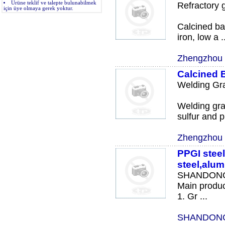
Ürüne teklif ve talepte bulunabilmek
Refractory 
için üye olmaya gerek yoktur.
Calcined bau
iron, low a .
Zhengzhou S
Calcined 
Welding Gr
Welding gra
sulfur and p
Zhengzhou S
PPGI steel
steel,alum
SHANDONG
Main produc
1. Gr ...
SHANDONG