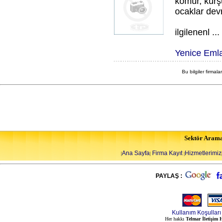
kömür, kurş
ocaklar devr
ilgilenenl ...
Yenice Emla
Bu bilgiler firmala
Sektör Aram
Ana Sayfa
Firma Kayıt
Hizmetlerimiz
|
|
|
PAYLAŞ :
Kullanım Koşulları
Her hakkı
Telmar İletişim H