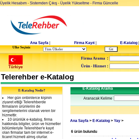
Üyelik Hesabım
-
Sistemden Çıkış
-
Üyelik Yükseltme
-
Firma Güncelle
Ana Sayfa
|
Firma Kayıt
|
E-Katalog
Ulke Seçiniz
Firma Arama
:
Ürün - Hizmet
:
Türkiye
Telerehber e-Katalog
E-Katalog Arama
E-Katalog Nedir?
Her gün onbinlerce kişinin
Aranacak Kelime
ziyaret ettiği Telerehberde
firmaların ürünlerini de
sergilemelerini olanak veren bir
hizmettir.
10 ürünlük e-katalog, firma
Ana Sayfa
>
E-Katalog
>
Yay
>
hakkında bilgiler, ürün ve hizmetler
bölümleriyle Telerehber'e kayıt
6 ürün bulundu
olan firmalar tam bir internet e-
ticaret hizmeti almış olurlar.