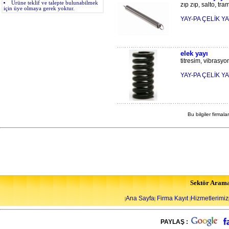
Ürüne teklif ve talepte bulunabilmek
zıp zıp, salto, tra
için üye olmaya gerek yoktur.
YAY-PA ÇELİK YAY
elek yayı
titresim, vibrasyon
YAY-PA ÇELİK YAY
Bu bilgiler firmala
Sektör Aram
Ana Sayfa
Firma Kayıt
Hizmetlerimiz
|
|
|
PAYLAŞ :