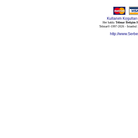
Kullanım Koşulları
Her hakkı
Telmar İletişim H
Telmar©-1997-2026 - İstanbul
http://www.Serb