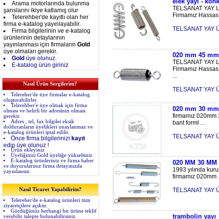
elek yayı - kon
Arama motorlarında bulunma
TELSANAT YAY L
şanslarını ikiye katlamış olur
Firmamız Hassas 
Telerehber'de kayıtlı olan her
firma e-katalog yayınlayabilir.
TELSANAT YAY Ü
Firma bilgilerinin ve e-katalog
ürünlerinin detaylarının
yayınlanması için firmaların
Gold
üye olmaları gerekir.
020 mm 45 mm a
Gold
üye olunuz.
TELSANAT YAY L
E-katalog ürün giriniz
Firmamız Hassas 
...
Nasıl Ürün Sergilerim?
TELSANAT YAY Ü
Telereher'de üye firmalar e-katalog
oluşturabilirler.
Telerehber'e üye olmak için firma
020 mm 30 mm a
olması ve belirli bir adresinin olması
firmamız 020mm 30
gerekir.
Adres , tel, fax bilgilei eksik
bant forml ...
dolduranların üyelikleri onaylanmaz ve
e-katalog ürünleri iptal edilir.
TELSANAT YAY Ü
Önce firma bilgilerinizi
kayıt
edip üye olunuz !
Ürün ekleyiniz
Üyeliğinizi Gold üyeliğe yükseltiniz
E-katalog ürünleriniz ve firma haber
020 MM 30 MM
ve duyurularınız firma detayınızda
1993 yılında kuru
yayınlansın.
firmamız 020mm .
Nasıl Ticaret Yapabilirim?
TELSANAT YAY Ü
Telereher'de e-katalog ürünleri tüm
ziyaretçilere açıktır.
Gördüğünüz herhangi bir ürüne teklif
trambolin yayı
verebilir talepte bulunabilirsiniz.