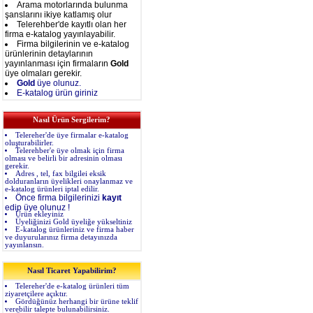
Arama motorlarında bulunma
şanslarını ikiye katlamış olur
Telerehber'de kayıtlı olan her
firma e-katalog yayınlayabilir.
Firma bilgilerinin ve e-katalog
ürünlerinin detaylarının
yayınlanması için firmaların
Gold
üye olmaları gerekir.
Gold
üye olunuz.
E-katalog ürün giriniz
Nasıl Ürün Sergilerim?
Telereher'de üye firmalar e-katalog
oluşturabilirler.
Telerehber'e üye olmak için firma
olması ve belirli bir adresinin olması
gerekir.
Adres , tel, fax bilgilei eksik
dolduranların üyelikleri onaylanmaz ve
e-katalog ürünleri iptal edilir.
Önce firma bilgilerinizi
kayıt
edip üye olunuz !
Ürün ekleyiniz
Üyeliğinizi Gold üyeliğe yükseltiniz
E-katalog ürünleriniz ve firma haber
ve duyurularınız firma detayınızda
yayınlansın.
Nasıl Ticaret Yapabilirim?
Telereher'de e-katalog ürünleri tüm
ziyaretçilere açıktır.
Gördüğünüz herhangi bir ürüne teklif
verebilir talepte bulunabilirsiniz.