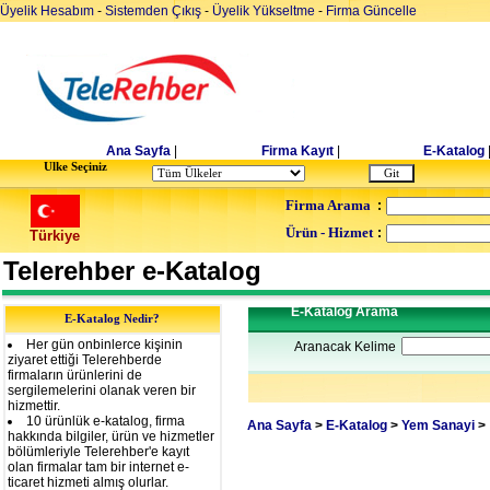
Üyelik Hesabım
-
Sistemden Çıkış
-
Üyelik Yükseltme
-
Firma Güncelle
Ana Sayfa
|
Firma Kayıt
|
E-Katalog
Ulke Seçiniz
Firma Arama
:
Ürün - Hizmet
:
Türkiye
Telerehber e-Katalog
E-Katalog Arama
E-Katalog Nedir?
Her gün onbinlerce kişinin
Aranacak Kelime
ziyaret ettiği Telerehberde
firmaların ürünlerini de
sergilemelerini olanak veren bir
hizmettir.
10 ürünlük e-katalog, firma
Ana Sayfa
>
E-Katalog
>
Yem Sanayi
>
hakkında bilgiler, ürün ve hizmetler
bölümleriyle Telerehber'e kayıt
olan firmalar tam bir internet e-
ticaret hizmeti almış olurlar.