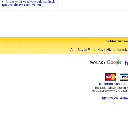
Ürüne teklif ve talepte bulunabilmek
için üye olmaya gerek yoktur.
Sektör Aram
Ana Sayfa
Firma Kayıt
Hizmetlerimiz
|
|
|
PAYLAŞ :
Kullanım Koşulları
Her hakkı
Telmar İletişim H
Telmar©-1997-2026 - İstanbul
http://www.Serb