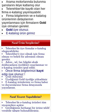
Arama motorlarında bulunma
şanslarını ikiye katlamış olur
Telerehber'de kayıtlı olan her
firma e-katalog yayınlayabilir.
Firma bilgilerinin ve e-katalog
ürünlerinin detaylarının
yayınlanması için firmaların
Gold
üye olmaları gerekir.
Gold
üye olunuz.
E-katalog ürün giriniz
Nasıl Ürün Sergilerim?
Telereher'de üye firmalar e-katalog
oluşturabilirler.
Telerehber'e üye olmak için firma
olması ve belirli bir adresinin olması
gerekir.
Adres , tel, fax bilgilei eksik
dolduranların üyelikleri onaylanmaz ve
e-katalog ürünleri iptal edilir.
Önce firma bilgilerinizi
kayıt
edip üye olunuz !
Ürün ekleyiniz
Üyeliğinizi Gold üyeliğe yükseltiniz
E-katalog ürünleriniz ve firma haber
ve duyurularınız firma detayınızda
yayınlansın.
Nasıl Ticaret Yapabilirim?
Telereher'de e-katalog ürünleri tüm
ziyaretçilere açıktır.
Gördüğünüz herhangi bir ürüne teklif
verebilir talepte bulunabilirsiniz.