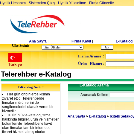
Üyelik Hesabım
-
Sistemden Çıkış
-
Üyelik Yükseltme
-
Firma Güncelle
Ana Sayfa
|
Firma Kayıt
|
E-Katalog
Ulke Seçiniz
Firma Arama
:
Ürün - Hizmet
:
Türkiye
Telerehber e-Katalog
E-Katalog Arama
E-Katalog Nedir?
Her gün onbinlerce kişinin
Aranacak Kelime
ziyaret ettiği Telerehberde
firmaların ürünlerini de
sergilemelerini olanak veren bir
hizmettir.
10 ürünlük e-katalog, firma
Ana Sayfa
>
E-Katalog
>
Ikitelli Sefakö
hakkında bilgiler, ürün ve hizmetler
bölümleriyle Telerehber'e kayıt
olan firmalar tam bir internet e-
ticaret hizmeti almış olurlar.