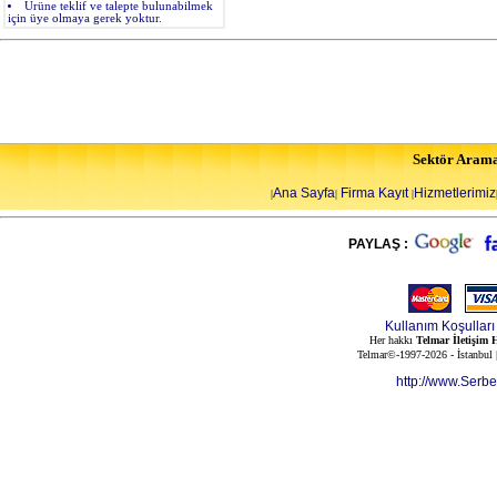
Ürüne teklif ve talepte bulunabilmek
için üye olmaya gerek yoktur.
Sektör Aram
Ana Sayfa
Firma Kayıt
Hizmetlerimiz
|
|
|
PAYLAŞ :
Kullanım Koşulları
Her hakkı
Telmar İletişim H
Telmar©-1997-2026 - İstanbul
http://www.Serb