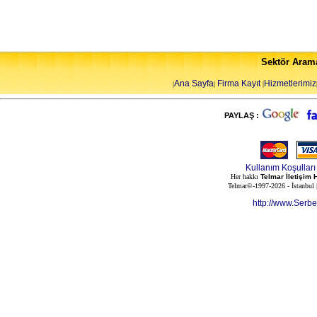
Sektör Aram
Ana Sayfa
Firma Kayıt
Hizmetlerimiz
|
|
|
PAYLAŞ :
Kullanım Koşulları
Her hakkı
Telmar İletişim 
Telmar©-1997-2026 - İstanbul
http://www.Serb