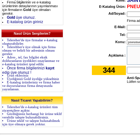
SAIN
Kime:
Firma bilgilerinin ve e-katalog
ürünlerinin detaylarının yayınlanması
PNEU
E-Katalog Ürün:
için firmaların
Gold
üye olmaları
gerekir.
Ad/Soyad:
Gold
üye olunuz.
Firma adı
E-katalog ürün giriniz
E-Mail:
Nasıl Ürün Sergilerim?
Tel:
Telereher'de üye firmalar e-katalog
Konu:
oluşturabilirler.
Telerehber'e üye olmak için firma
olması ve belirli bir adresinin olması
gerekir.
Açıklama :
Adres , tel, fax bilgilei eksik
dolduranların üyelikleri onaylanmaz ve
e-katalog ürünleri iptal edilir.
Önce firma bilgilerinizi
kayıt
344
edip üye olunuz !
Ürün ekleyiniz
Anti-Sp
Üyeliğinizi Gold üyeliğe yükseltiniz
Lütfen so
E-katalog ürünleriniz ve firma haber
ve duyurularınız firma detayınızda
yayınlansın.
Nasıl Ticaret Yapabilirim?
Telereher'de e-katalog ürünleri tüm
ziyaretçilere açıktır.
Gördüğünüz herhangi bir ürüne teklif
verebilir talepte bulunabilirsiniz.
Ürüne teklif ve talepte bulunabilmek
için üye olmaya gerek yoktur.