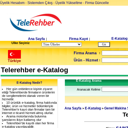
Üyelik Hesabım
Sistemden Çıkış
Üyelik Yükseltme
Firma Güncelle
-
-
-
E-Katalog
Ana Sayfa
Firma Kayıt
|
|
Ulke Seçiniz
Firma Arama
:
Ürün - Hizmet
:
Türkiye
Telerehber e-Katalog
E-Katalog Arama
E-Katalog Nedir?
Her gün onbinlerce kişinin ziyaret
Aranacak Kelime
ettiği Telerehberde firmaların ürünlerini
de sergilemelerini olanak veren bir
hizmettir.
10 ürünlük e-katalog, firma hakkında
bilgiler, ürün ve hizmetler bölümleriyle
Ana Sayfa
E-Katalog
Genel Makina 
>
>
Telerehber'e kayıt olan firmalar tam bir
internet e-ticaret hizmeti almış olurlar.
T
Arama motorlarında bulunma
şanslarını ikiye katlamış olur
Telerehber'de kayıtlı olan her firma
e-katalog yayınlayabilir.