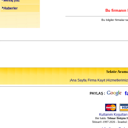
Mesaj yaz
Haberler
Bu firmanın 
Bu bilgiler firmalar 
Sektör Aram
Ana Sayfa
Firma Kayıt
Hizmetlerimiz
|
|
|
PAYLAŞ :
Kullanım Koşulları
Her hakkı
Telmar İletişim H
Telmar©-1997-2026 - İstanbul