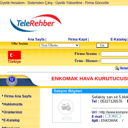
Üyelik Hesabım
-
Sistemden Çıkış
-
Üyelik Yükseltme
-
Firma Güncelle
Ana Sayfa
|
Firma Kayıt
|
E-Katalog
Ulke Seçiniz
Firma Arama
:
Ürün - Hizmet
:
Türkiye
Ikite
ENKOMAK HAVA KURUTUCUS
İletişim Bilgileri
Firma Ana Sayfa
Sefaköy san.sit.5.bl
Tel :
05327126576
Hakkımızda
Ürünlerimiz
Url :
http://www.kompre
E-mail :
E-Katalog
Ilgili :
ENKOMAK /