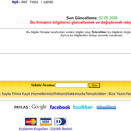
Ilgili :
Akif Yıldız / sahibi
Son Güncelleme:
02.05.2026
Bu firmanın bilgilerini güncellemek ve değiştirmek isti
Bu bilgiler firmalar tarafından verilen bilgiler olup
Telerehber
bu bilgilerin doğr
Ayrıca bu bilgilerden dolayı sorumlu tutulamaz.
Sektör Arama:
 Sayfa
Firma Kayıt
Hizmetlerimiz
Reklam
Hakkımızda
Temsilcilikler
Bize Yazın
Ya
|
|
|
|
|
|
|
PAYLAŞ :
Kullanım Koşulları
Gizlilik Ilkeleri
|