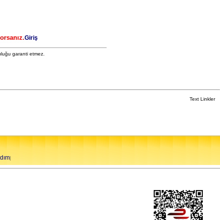
yorsanız.
Giriş
uluğu garanti etmez.
Text Linkler
rdım
|