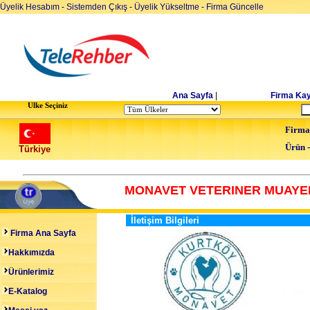
Üyelik Hesabım
-
Sistemden Çıkış
-
Üyelik Yükseltme
-
Firma Güncelle
Ana Sayfa
|
Firma Kay
Ulke Seçiniz
Firma
Ürün 
Türkiye
MONAVET VETERINER MUAYE
İletişim Bilgileri
Firma Ana Sayfa
Hakkımızda
Ürünlerimiz
E-Katalog