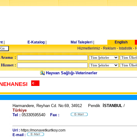
ıt
|
E-Katalog
|
Mal Talepleri
|
English
Hizmetlerimiz
-
Reklam
-
Istatistik
-
H
 Arama
:
- Hizmet
:
Hayvan Sağlığı-Veterinerler
NEHANESI
Harmandere, Reyhan Cd. No:69, 34912 Pendik
İSTANBUL
/
Türkiye
Tel :
05330595540
Fax :
Url :
https://monavetkurtkoy.com
E-mail :