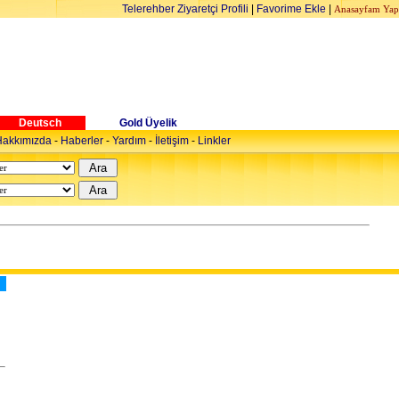
Telerehber Ziyaretçi Profili
|
Favorime Ekle
|
Anasayfam Yap
Deutsch
Gold Üyelik
akkımızda
-
Haberler
-
Yardım
-
İletişim
-
Linkler