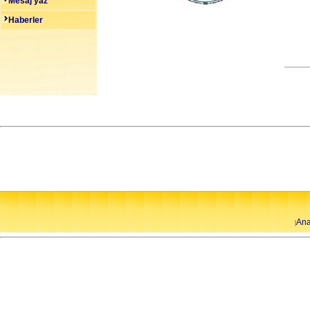
Mesaj yaz
Haberler
Ana
|