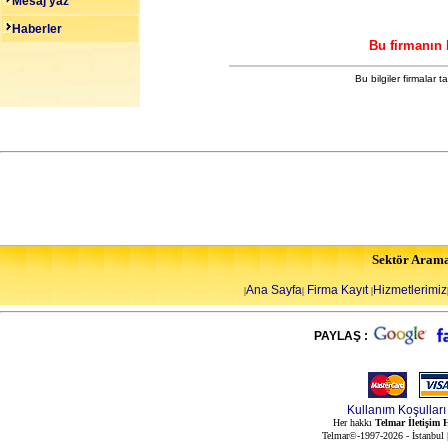
Mesaj yaz
Haberler
Bu firmanın 
Bu bilgiler firmalar 
Sektör Aram
Ana Sayfa
Firma Kayıt
Hizmetlerimiz
|
|
|
PAYLAŞ :
Kullanım Koşulları
Her hakkı
Telmar İletişim H
Telmar©-1997-2026 - İstanbul