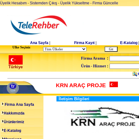
Üyelik Hesabım
-
Sistemden Çıkış
-
Üyelik Yükseltme
-
Firma Güncelle
Ana Sayfa
|
Firma Kayıt
|
E-Katalog
Ulke Seçiniz
Firma Arama
:
Ürün - Hizmet
:
Türkiye
KRN ARAÇ PROJE
İletişim Bilgileri
Firma Ana Sayfa
Hakkımızda
Ürünlerimiz
E-Katalog