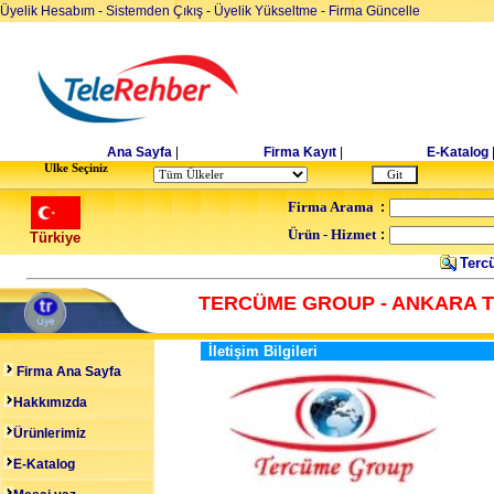
Üyelik Hesabım
-
Sistemden Çıkış
-
Üyelik Yükseltme
-
Firma Güncelle
Ana Sayfa
|
Firma Kayıt
|
E-Katalog
Ulke Seçiniz
Firma Arama
:
Ürün - Hizmet
:
Türkiye
Tercü
TERCÜME GROUP - ANKARA 
İletişim Bilgileri
Firma Ana Sayfa
Hakkımızda
Ürünlerimiz
E-Katalog