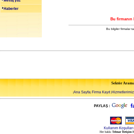
Mesaj yaz
Haberler
Bu firmanın 
Bu bilgiler firmalar 
Sektör Aram
Ana Sayfa
Firma Kayıt
Hizmetlerimiz
|
|
|
PAYLAŞ :
Kullanım Koşulları
Her hakkı
Telmar İletişim H