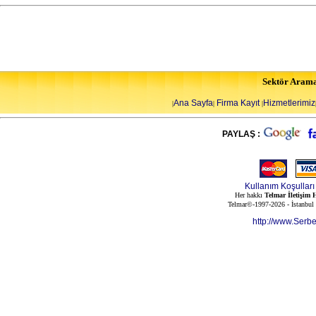
Sektör Aram
Ana Sayfa
Firma Kayıt
Hizmetlerimiz
|
|
|
PAYLAŞ :
Kullanım Koşulları
Her hakkı
Telmar İletişim H
Telmar©-1997-2026 - İstanbul
http://www.Serb