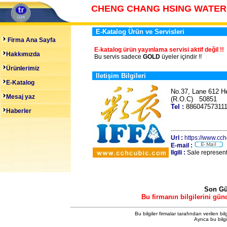
CHENG CHANG HSING WATER 
E-Katalog Ürün ve Servisleri
Firma Ana Sayfa
E-katalog ürün yayınlama servisi aktif değil !!
Hakkımızda
Bu servis sadece
GOLD
üyeler içindir !!
Ürünlerimiz
Iletişim Bilgileri
E-Katalog
No.37, Lane 612 He
Mesaj yaz
(R.O.C) 50851 
Tel :
8860475731
Haberler
Url :
https://www.cc
E-mail :
Ilgili :
Sale represent
Son Gü
Bu firmanın bilgilerini gün
Bu bilgiler firmalar tarafından verilen bil
Ayrıca bu bilg