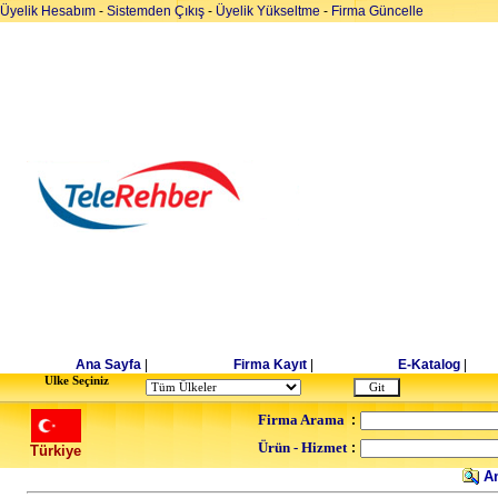
Üyelik Hesabım
-
Sistemden Çıkış
-
Üyelik Yükseltme
-
Firma Güncelle
Ana Sayfa
|
Firma Kayıt
|
E-Katalog
|
Ulke Seçiniz
Firma Arama
:
Ürün - Hizmet
:
Türkiye
Am