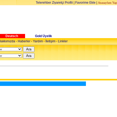
Telerehber Ziyaretçi Profili
|
Favorime Ekle
|
Anasayfam Yap
Deutsch
Gold Üyelik
akkımızda
-
Haberler
-
Yardım
-
İletişim
-
Linkler