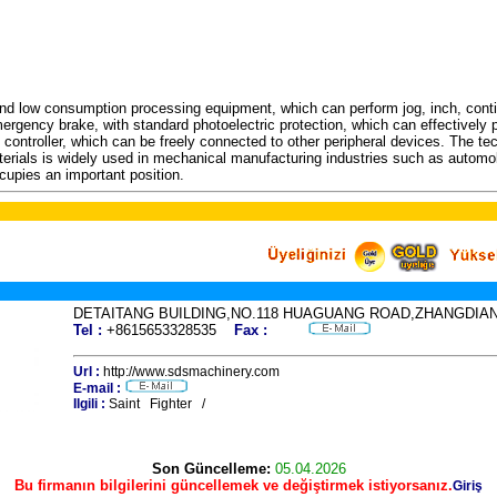
nd low consumption processing equipment, which can perform jog, inch, conti
mergency brake, with standard photoelectric protection, which can effectively 
controller, which can be freely connected to other peripheral devices. The tec
erials is widely used in mechanical manufacturing industries such as automobil
cupies an important position.
DETAITANG BUILDING,NO.118 HUAGUANG ROAD,ZHANGDIAN
Tel :
+8615653328535
Fax :
Url :
http://www.sdsmachinery.com
E-mail :
Ilgili :
Saint Fighter /
Son Güncelleme:
05.04.2026
Bu firmanın bilgilerini güncellemek ve değiştirmek istiyorsanız.
Giriş