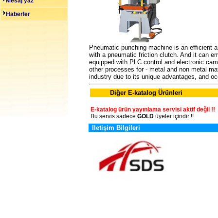
Mesaj yaz
Haberler
Pneumatic punching machine is an efficient a
with a pneumatic friction clutch. And it can e
equipped with PLC control and electronic cam 
other processes for - metal and non metal mat
industry due to its unique advantages, and oc
Diğer E-katalog Ürünleri
E-katalog ürün yayınlama servisi aktif değil !!
Bu servis sadece
GOLD
üyeler içindir !!
Iletişim Bilgileri