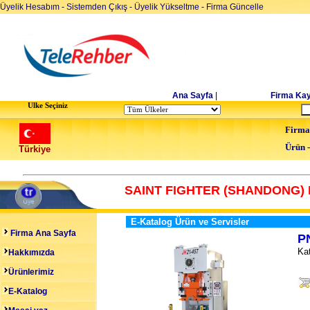
Üyelik Hesabım
-
Sistemden Çıkış
-
Üyelik Yükseltme
-
Firma Güncelle
Ana Sayfa
|
Firma Kay
Ulke Seçiniz
Firma
Ürün 
Türkiye
SAINT FIGHTER (SHANDONG) 
E-Katalog Ürün ve Servisler
Firma Ana Sayfa
P
Kat
Hakkımızda
Ürünlerimiz
E-Katalog