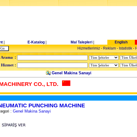
ıt
|
E-Katalog
|
Mal Talepleri
|
English
Hizmetlerimiz
-
Reklam
-
Istatistik
-
H
 Arama
:
- Hizmet
:
Genel Makina Sanayi
MACHINERY CO., LTD.
NEUMATIC PUNCHING MACHINE
egori :
Genel Makina Sanayi