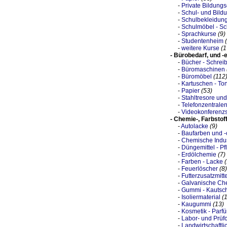
-
Private Bildungs
-
Schul- und Bild
-
Schulbekleidung
-
Schulmöbel - Sc
-
Sprachkurse
(9)
-
Studentenheim
-
weitere Kurse
(1
- Bürobedarf, und -
-
Bücher - Schrei
-
Büromaschinen
-
Büromöbel
(112
-
Kartuschen - Ton
-
Papier
(53)
-
Stahltresore und
-
Telefonzentrale
-
Videokonferenz
- Chemie-, Farbstof
-
Autolacke
(9)
-
Baufarben und -
-
Chemische Indus
-
Düngemittel - P
-
Erdölchemie
(7)
-
Farben - Lacke
-
Feuerlöscher
(8)
-
Futterzusatzmitte
-
Galvanische Ch
-
Gummi - Kautsc
-
Isoliermaterial
(
-
Kaugummi
(13)
-
Kosmetik - Parf
-
Labor- und Prüf
-
Landwirtschaftli