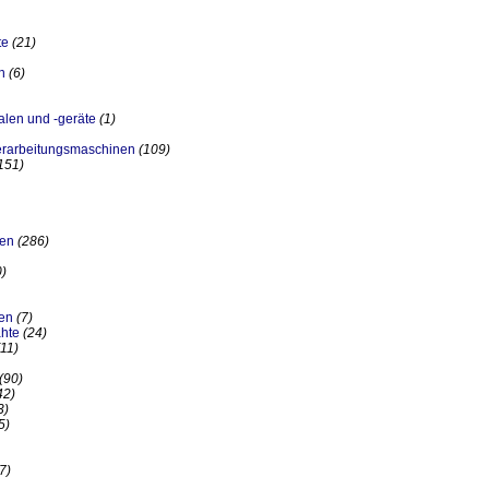
te
(21)
n
(6)
alen und -geräte
(1)
erarbeitungsmaschinen
(109)
151)
nen
(286)
0)
en
(7)
hte
(24)
(11)
(90)
42)
3)
5)
7)