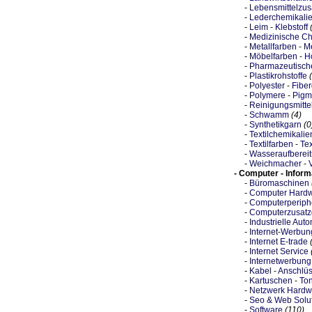
-
Lebensmittelzus
-
Lederchemikali
-
Leim - Klebstoff
-
Medizinische Ch
-
Metallfarben - M
-
Möbelfarben - H
-
Pharmazeutische
-
Plastikrohstoffe
-
Polyester - Fibe
-
Polymere - Pigm
-
Reinigungsmitte
-
Schwamm
(4)
-
Synthetikgarn
(0
-
Textilchemikalie
-
Textilfarben - Te
-
Wasseraufbereit
-
Weichmacher - 
- Computer - Inform
-
Büromaschinen
-
Computer Hard
-
Computerperiphe
-
Computerzusatz
-
Industrielle Aut
-
Internet-Werbun
-
Internet E-trade
-
Internet Service
-
Internetwerbung
-
Kabel - Anschlü
-
Kartuschen - Ton
-
Netzwerk Hardw
-
Seo & Web Solu
-
Software
(110)