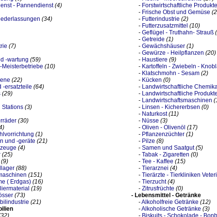
enst - Pannendienst
(4)
-
Forstwirtschaftliche Produkt
-
Frische Obst und Gemüse
(2
Niederlassungen
(34)
-
Futterindustrie
(2)
-
Futterzusatzmittel
(10)
-
Geflügel - Truthahn- Strauß
-
Getreide
(1)
rie
(7)
-
Gewächshäuser
(1)
-
Gewürze - Heilpflanzen
(20)
nd -wartung
(59)
-
Haustiere
(9)
z-Meisterbetriebe
(10)
-
Kartoffeln - Zwiebeln - Knob
-
Klatschmohn - Sesam
(2)
gene
(22)
-
Kücken
(0)
-ersatzteile
(64)
-
Landwirtschaftliche Chemika
s
(29)
-
Landwirtschaftliche Produkt
-
Landwirtschaftsmaschinen
(
 Stations
(3)
-
Linsen - Kichererbsen
(0)
-
Naturkost
(11)
rräder
(30)
-
Nüsse
(3)
4)
-
Oliven - Olivenöl
(17)
ühlvorrichtung
(1)
-
Pflanzenzüchter
(1)
 und -geräte
(21)
-
Pilze
(8)
rzeuge
(4)
-
Samen und Saatgut
(5)
r
(25)
-
Tabak - Zigaretten
(0)
(9)
-
Tee - Kaffee
(15)
llager
(88)
-
Tierarznei
(4)
maschinen
(151)
-
Tierärzte - Tierkliniken Veter
e ( Erdgas)
(16)
-
Tierzucht
(4)
iermaterial
(19)
-
Zitrusfrüchte
(0)
össer
(73)
- Lebensmittel - Getränke
ilindustrie
(21)
-
Alkoholfreie Getränke
(12)
ilien
-
Alkoholische Getränke
(3)
(32)
-
Biskuits - Schokolade - Bon