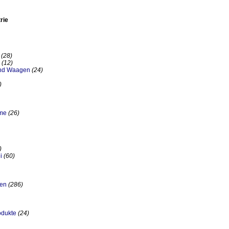
rie
(28)
(12)
und Waagen
(24)
)
eme
(26)
)
i
(60)
nen
(286)
odukte
(24)