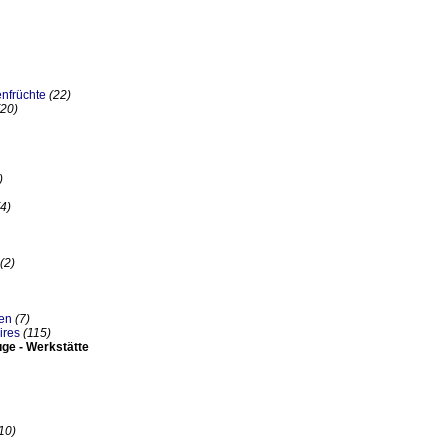
enfrüchte
(22)
(20)
)
(4)
(2)
en
(7)
ires
(115)
uge - Werkstätte
10)