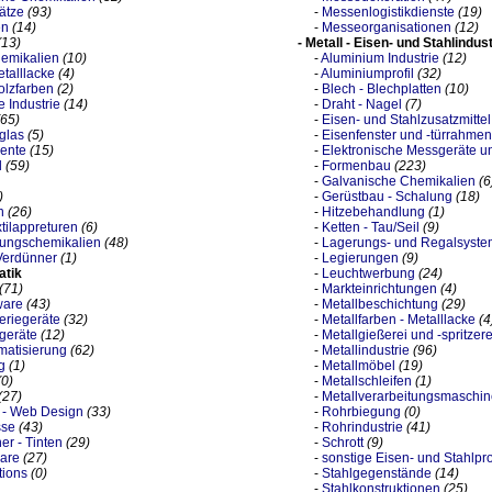
ätze
(93)
-
Messenlogistikdienste
(19)
en
(14)
-
Messeorganisationen
(12)
(13)
- Metall - Eisen- und Stahlindust
emikalien
(10)
-
Aluminium Industrie
(12)
etalllacke
(4)
-
Aluminiumprofil
(32)
olzfarben
(2)
-
Blech - Blechplatten
(10)
 Industrie
(14)
-
Draht - Nagel
(7)
(65)
-
Eisen- und Stahlzusatzmittel
rglas
(5)
-
Eisenfenster und -türrahmen
ente
(15)
-
Elektronische Messgeräte 
l
(59)
-
Formenbau
(223)
-
Galvanische Chemikalien
(6
)
-
Gerüstbau - Schalung
(18)
n
(26)
-
Hitzebehandlung
(1)
xtilappreturen
(6)
-
Ketten - Tau/Seil
(9)
ungschemikalien
(48)
-
Lagerungs- und Regalsyst
Verdünner
(1)
-
Legierungen
(9)
atik
-
Leuchtwerbung
(24)
(71)
-
Markteinrichtungen
(4)
ware
(43)
-
Metallbeschichtung
(29)
riegeräte
(32)
-
Metallfarben - Metalllacke
(4
geräte
(12)
-
Metallgießerei und -spritzere
omatisierung
(62)
-
Metallindustrie
(96)
g
(1)
-
Metallmöbel
(19)
(0)
-
Metallschleifen
(1)
(27)
-
Metallverarbeitungsmaschi
 - Web Design
(33)
-
Rohrbiegung
(0)
sse
(43)
-
Rohrindustrie
(41)
er - Tinten
(29)
-
Schrott
(9)
are
(27)
-
sonstige Eisen- und Stahlpr
tions
(0)
-
Stahlgegenstände
(14)
-
Stahlkonstruktionen
(25)