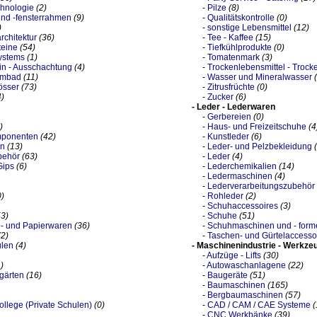
chnologie
(2)
-
Pilze
(8)
und -fensterrahmen
(9)
-
Qualitätskontrolle
(0)
)
-
sonstige Lebensmittel
(12)
rchitektur
(36)
-
Tee - Kaffee
(15)
teine
(54)
-
Tiefkühlprodukte
(0)
ystems
(1)
-
Tomatenmark
(3)
in - Ausschachtung
(4)
-
Trockenlebensmittel - Trock
mmbad
(11)
-
Wasser und Mineralwasser
össer
(73)
-
Zitrusfrüchte
(0)
4)
-
Zucker
(6)
- Leder - Lederwaren
-
Gerbereien
(0)
)
-
Haus- und Freizeitschuhe
(4
mponenten
(42)
-
Kunstleder
(6)
en
(13)
-
Leder- und Pelzbekleidung
behör
(63)
-
Leder
(4)
Gips
(6)
-
Lederchemikalien
(14)
-
Ledermaschinen
(4)
-
Lederverarbeitungszubehör
0)
-
Rohleder
(2)
-
Schuhaccessoires
(3)
53)
-
Schuhe
(51)
b- und Papierwaren
(36)
-
Schuhmaschinen und - form
(2)
-
Taschen- und Gürtelaccesso
len
(4)
- Maschinenindustrie - Werkze
-
Aufzüge - Lifts
(30)
)
-
Autowaschanlagene
(22)
gärten
(16)
-
Baugeräte
(51)
-
Baumaschinen
(165)
-
Bergbaumaschinen
(57)
llege (Private Schulen)
(0)
-
CAD / CAM / CAE Systeme
(
-
CNC Werkbänke
(39)