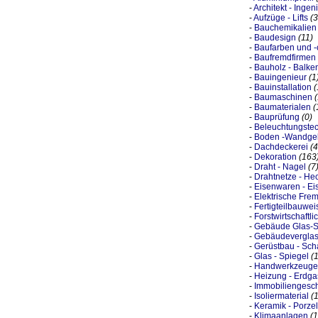
-
Architekt - Ingen
-
Aufzüge - Lifts
(3
-
Bauchemikalien
-
Baudesign
(11)
-
Baufarben und -
-
Baufremdfirmen
-
Bauholz - Balke
-
Bauingenieur
(1
-
Bauinstallation
(
-
Baumaschinen
-
Baumaterialen
(
-
Bauprüfung
(0)
-
Beleuchtungstec
-
Boden -Wandge
-
Dachdeckerei
(4
-
Dekoration
(163
-
Draht - Nagel
(7
-
Drahtnetze - He
-
Eisenwaren - Ei
-
Elektrische Fre
-
Fertigteilbauwei
-
Forstwirtschaftl
-
Gebäude Glas-S
-
Gebäudevergla
-
Gerüstbau - Sch
-
Glas - Spiegel
(
-
Handwerkzeuge
-
Heizung - Erdga
-
Immobiliengesch
-
Isoliermaterial
(
-
Keramik - Porzel
-
Klimaanlagen
(