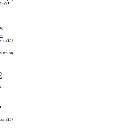
g
(21)
8)
(1)
bst
(12)
lauch
(4)
7)
6)
)
)
sen
(15)