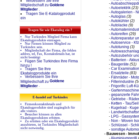
Verbessern Sie Ihre
-
Autoabschleppdi
Mitgliedschaft zu
Goldene
-
Autoelektrik
(23)
Mitglieder
.
-
Autogalerien - 
Tragen Sie E-Katalogprodukt
-
Autoglas
(3)
ein
-
Autokühler
(2)
-
Autolacke
(9)
-
Automatenindust
Tragen Sie wie Ekatalog ein ?
-
Autoreifen
(29)
Nur Turkindex Mitglied Firma kann
-
Autoreparatur u
Ekatalogprodukte eintragen.
-
Autoservice - Kf
Nur Firmen können Mitglied zu
-
Autotuning
(3)
Turkindex sein.
Mitgliedschaft der Firma, die fehlen
-
Autowaschanla
addres, tel, Fax, Kontaktdetails hat, ist
-
Autozubehör und 
nicht bestätigt
-
Batterien - Akku
Fügen Sie Turkindex Ihre Firma
-
Baugeräte
(51)
hinzu !
-
Car Examination
Tragen Sie Ihre
-
Ersatzteile
(83)
Ekatalogprodukte ein
Verbessern Sie Ihre
-
Fährräder - Moto
Goldene
Mitgliedschaft zu
-
Filterindustrie
(5
.
Mitglieder
-
Frigorific Luft-K
-
Gartenmaschinen
-
gepanzerte Fah
E-handel auf Turkindex
-
Getriebe - Räde
-
Ketten - Tau/Seil
Firmenkontaktdetails und
-
Kugelrad - Kuge
Ekatalogprodukte sind zugänglich für
alle visitors.
-
Landwirtschafts
Besucher können zu allen
-
LPG - Gassystem
Ekatalogprodukten erbitten.
-
Non - Woven Isol
Zu erbitten oder ein Ekatalogprodukt
anzubieten, ist Turkindex Mitgliedschaft
-
Schlüssel - Schl
nicht notwendig.
-
sonstige Automob
- Bauwesen - Immob
-
Aluminiumprofil