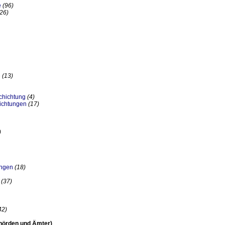
e
(96)
(26)
e
(13)
chichtung
(4)
ichtungen
(17)
)
ungen
(18)
(37)
42)
ehörden und Ämter)