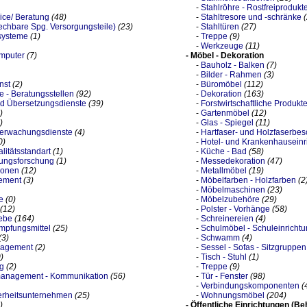
-
Stahlröhre - Rostfreiprodukt
ice/ Beratung
(48)
-
Stahltresore und -schränke
chbare Spg. Versorgungsteile)
(23)
-
Stahltüren
(27)
systeme
(1)
-
Treppe
(9)
-
Werkzeuge
(11)
mputer
(7)
- Möbel - Dekoration
-
Bauholz - Balken
(7)
-
Bilder - Rahmen
(3)
nst
(2)
-
Büromöbel
(112)
 - Beratungsstellen
(92)
-
Dekoration
(163)
d Übersetzungsdienste
(39)
-
Forstwirtschaftliche Produkt
)
-
Gartenmöbel
(12)
)
-
Glas - Spiegel
(11)
berwachungsdienste
(4)
-
Hartfaser- und Holzfaserbes
0)
-
Hotel- und Krankenhauseinr
itätsstandart
(1)
-
Küche - Bad
(58)
ungsforschung
(1)
-
Messedekoration
(47)
ionen
(12)
-
Metallmöbel
(19)
ement
(3)
-
Möbelfarben - Holzfarben
(2
-
Möbelmaschinen
(23)
e
(0)
-
Möbelzubehöre
(29)
(12)
-
Polster - Vorhänge
(58)
ebe
(164)
-
Schreinereien
(4)
pfungsmittel
(25)
-
Schulmöbel - Schuleinricht
(3)
-
Schwamm
(4)
nagement
(2)
-
Sessel - Sofas - Sitzgruppen
)
-
Tisch - Stuhl
(1)
g
(2)
-
Treppe
(9)
management - Kommunikation
(56)
-
Tür - Fenster
(98)
-
Verbindungskomponenten
(
erheitsunternehmen
(25)
-
Wohnungsmöbel
(204)
)
- Öffentliche Einrichtungen (B