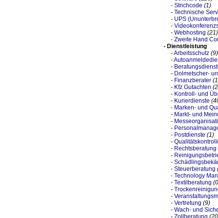
-
Strichcode
(1)
-
Technische Serv
-
UPS (Ununterbre
-
Videokonferenz
-
Webhosting
(21)
-
Zweite Hand Co
- Dienstleistung
-
Arbeitsschutz
(9)
-
Autoanmeldedie
-
Beratungsdienste
-
Dolmetscher- un
-
Finanzberater
(1
-
Kfz Gutachten
(2
-
Kontroll- und Ü
-
Kurierdienste
(4
-
Marken- und Qual
-
Markt- und Mein
-
Messeorganisat
-
Personalmanag
-
Postdienste
(1)
-
Qualitätskontroll
-
Rechtsberatung
-
Reinigungsbetri
-
Schädlingsbekäm
-
Steuerberatung
-
Technology Ma
-
Textilberatung
(0
-
Trockenreinigun
-
Veranstaltungs
-
Vertretung
(9)
-
Wach- und Sich
-
Zollberatung
(20