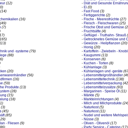
ieur
(12)
-
Diät und Gesunde Ernährun
0)
-
Ei
(0)
(14)
-
Fast Food
(3)
-
Fertiggerichte
(2)
chemikalien
(16)
-
Fische - Meeresfrüchte
(27)
(49)
-
Fleisch - Fleischwaren
(25)
n
(7)
-
Frische Obst und Gemüse
(2
)
-
Fruchtsäfte
(4)
17)
-
Geflügel - Truthahn- Strauß
(165)
-
Getrocknetes Gemüse und O
113)
-
Gewürze - Heilpflanzen
(20)
-
Honig
(20)
hnik und -systeme
(79)
-
Kartoffeln - Zwiebeln - Knob
lege
(88)
-
Kaugummi
(13)
6)
-
Konserven
(6)
)
-
Kuchen - Torten
(8)
)
-
Kühlanlage
(3)
cken
(20)
-
Kühlanlagen und -geräte
(6
senwarenhändler
(56)
-
Lebensmittelgroßhändler
(4
mdfirmen
(16)
-
Lebensmitteltechnik
(138)
se
(59)
-
Lebensmittelverpackung
(42
iche Produkte
(13)
-
Lebensmittelzusätze
(93)
ystem
(28)
-
Margarinen - Speise Öl
(11)
sung
(15)
-
Märkte
(5)
alung
(18)
-
Markteinrichtungen
(4)
11)
-
Milch und Milchprodukte
(24
(3)
-
Naturkost
(5)
s
(45)
-
Naturkost
(11)
äft
(85)
-
Nudel und weitere Mehlspei
129)
-
Nüsse
(3)
lan - Fliesen
(9)
-
Oliven - Olivenöl
(17)
186)
-
Party Service - Catering
(17)