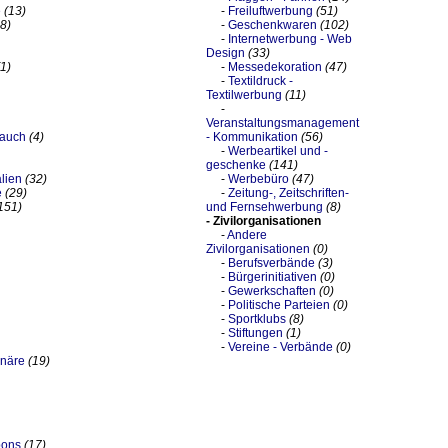
e
(13)
-
Freiluftwerbung
(51)
8)
-
Geschenkwaren
(102)
-
Internetwerbung - Web
Design
(33)
(1)
-
Messedekoration
(47)
-
Textildruck -
Textilwerbung
(11)
-
Veranstaltungsmanagement
lauch
(4)
- Kommunikation
(56)
-
Werbeartikel und -
geschenke
(141)
lien
(32)
-
Werbebüro
(47)
e
(29)
-
Zeitung-, Zeitschriften-
151)
und Fernsehwerbung
(8)
- Zivilorganisationen
-
Andere
Zivilorganisationen
(0)
-
Berufsverbände
(3)
-
Bürgerinitiativen
(0)
-
Gewerkschaften
(0)
-
Politische Parteien
(0)
-
Sportklubs
(8)
-
Stiftungen
(1)
-
Vereine - Verbände
(0)
inäre
(19)
bons
(17)