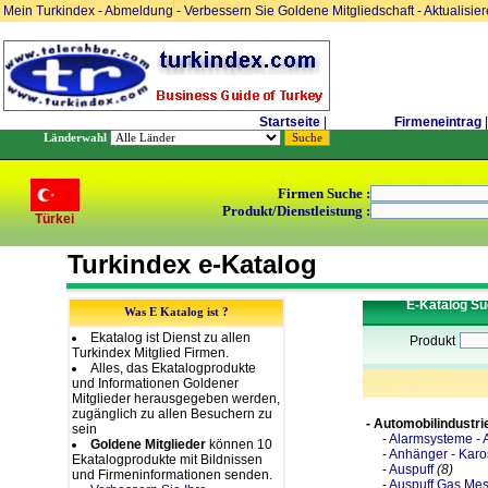
Mein Turkindex
-
Abmeldung
-
Verbessern Sie Goldene Mitgliedschaft
-
Aktualisie
Startseite
|
Firmeneintrag
|
Länderwahl
Firmen Suche :
Produkt/Dienstleistung :
Türkei
Turkindex e-Katalog
E-Katalog S
Was E Katalog ist ?
Ekatalog ist Dienst zu allen
Produkt
Turkindex Mitglied Firmen.
Alles, das Ekatalogprodukte
und Informationen Goldener
Mitglieder herausgegeben werden,
zugänglich zu allen Besuchern zu
- Automobilindustri
sein
-
Alarmsysteme - 
Goldene Mitglieder
können 10
-
Anhänger - Karo
Ekatalogprodukte mit Bildnissen
-
Auspuff
(8)
und Firmeninformationen senden.
-
Auspuff Gas Me