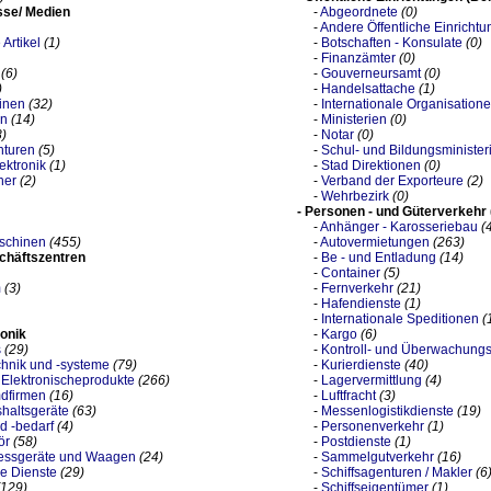
sse/ Medien
-
Abgeordnete
(0)
-
Andere Öffentliche Einricht
Artikel
(1)
-
Botschaften - Konsulate
(0)
-
Finanzämter
(0)
(6)
-
Gouverneursamt
(0)
)
-
Handelsattache
(1)
inen
(32)
-
Internationale Organisation
en
(14)
-
Ministerien
(0)
8)
-
Notar
(0)
nturen
(5)
-
Schul- und Bildungsministe
ektronik
(1)
-
Stad Direktionen
(0)
her
(2)
-
Verband der Exporteure
(2)
-
Wehrbezirk
(0)
- Personen - und Güterverkehr 
-
Anhänger - Karosseriebau
(
schinen
(455)
-
Autovermietungen
(263)
schäftszentren
-
Be - und Entladung
(14)
-
Container
(5)
m
(3)
-
Fernverkehr
(21)
-
Hafendienste
(1)
-
Internationale Speditionen
(
ronik
-
Kargo
(6)
s
(29)
-
Kontroll- und Überwachungs
hnik und -systeme
(79)
-
Kurierdienste
(40)
 Elektronischeprodukte
(266)
-
Lagervermittlung
(4)
mdfirmen
(16)
-
Luftfracht
(3)
haltsgeräte
(63)
-
Messenlogistikdienste
(19)
d -bedarf
(4)
-
Personenverkehr
(1)
ör
(58)
-
Postdienste
(1)
essgeräte und Waagen
(24)
-
Sammelgutverkehr
(16)
e Dienste
(29)
-
Schiffsagenturen / Makler
(6
(129)
-
Schiffseigentümer
(1)