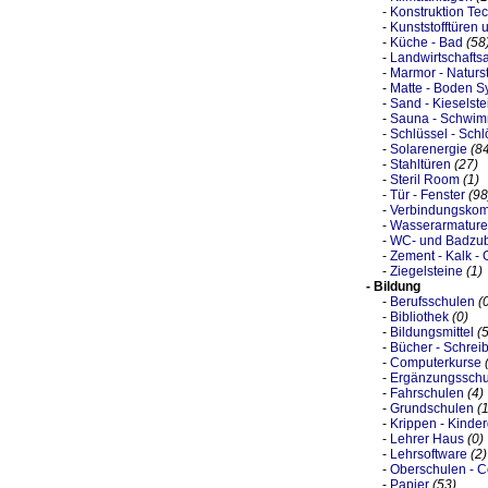
-
Konstruktion Te
-
Kunststofftüren 
-
Küche - Bad
(58
-
Landwirtschaftsa
-
Marmor - Naturs
-
Matte - Boden S
-
Sand - Kieselste
-
Sauna - Schwi
-
Schlüssel - Schl
-
Solarenergie
(8
-
Stahltüren
(27)
-
Steril Room
(1)
-
Tür - Fenster
(98
-
Verbindungsko
-
Wasserarmatur
-
WC- und Badzu
-
Zement - Kalk - 
-
Ziegelsteine
(1)
- Bildung
-
Berufsschulen
(
-
Bibliothek
(0)
-
Bildungsmittel
(
-
Bücher - Schrei
-
Computerkurse
-
Ergänzungsschu
-
Fahrschulen
(4)
-
Grundschulen
(1
-
Krippen - Kinder
-
Lehrer Haus
(0)
-
Lehrsoftware
(2)
-
Oberschulen - Co
-
Papier
(53)