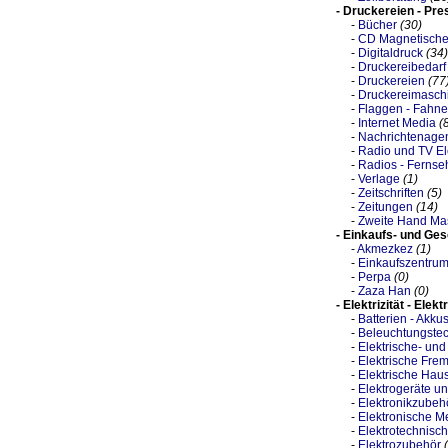
- Druckereien - Pre
-
Bücher
(30)
-
CD Magnetische 
-
Digitaldruck
(34)
-
Druckereibedarf
-
Druckereien
(77
-
Druckereimasch
-
Flaggen - Fahn
-
Internet Media
(
-
Nachrichtenage
-
Radio und TV El
-
Radios - Fernse
-
Verlage
(1)
-
Zeitschriften
(5)
-
Zeitungen
(14)
-
Zweite Hand Ma
- Einkaufs- und Ge
-
Akmezkez
(1)
-
Einkaufszentru
-
Perpa
(0)
-
Zaza Han
(0)
- Elektrizität - Elekt
-
Batterien - Akku
-
Beleuchtungstec
-
Elektrische- und
-
Elektrische Fre
-
Elektrische Haus
-
Elektrogeräte un
-
Elektronikzubeh
-
Elektronische M
-
Elektrotechnisch
-
Elektrozubehör