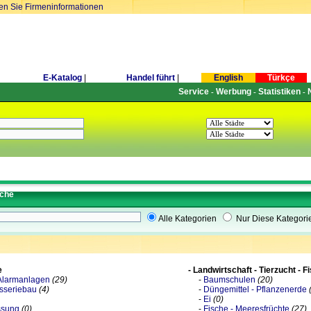
ren Sie Firmeninformationen
E-Katalog
|
Handel führt
|
English
Türkçe
Service
Werbung
Statistiken
-
-
-
uche
Alle Kategorien
Nur Diese Kategori
e
- Landwirtschaft - Tierzucht - F
Alarmanlagen
(29)
-
Baumschulen
(20)
sseriebau
(4)
-
Düngemittel - Pflanzenerde
-
Ei
(0)
ssung
(0)
-
Fische - Meeresfrüchte
(27)