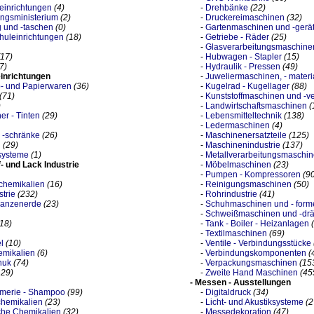
einrichtungen
(4)
-
Drehbänke
(22)
ungsministerium
(2)
-
Druckereimaschinen
(32)
 und -taschen
(0)
-
Gartenmaschinen und -gerä
huleinrichtungen
(18)
-
Getriebe - Räder
(25)
-
Glasverarbeitungsmaschine
(17)
-
Hubwagen - Stapler
(15)
7)
-
Hydraulik - Pressen
(49)
einrichtungen
-
Juweliermaschinen, - materi
b- und Papierwaren
(36)
-
Kugelrad - Kugellager
(88)
(71)
-
Kunststoffmaschinen und -v
)
-
Landwirtschaftsmaschinen
(
er - Tinten
(29)
-
Lebensmitteltechnik
(138)
-
Ledermaschinen
(4)
 -schränke
(26)
-
Maschinenersatzteile
(125)
n
(29)
-
Maschinenindustrie
(137)
systeme
(1)
-
Metallverarbeitungsmaschi
f- und Lack Industrie
-
Möbelmaschinen
(23)
-
Pumpen - Kompressoren
(9
chemikalien
(16)
-
Reinigungsmaschinen
(50)
trie
(232)
-
Rohrindustrie
(41)
flanzenerde
(23)
-
Schuhmaschinen und - form
-
Schweißmaschinen und -drä
(18)
-
Tank - Boiler - Heizanlagen
-
Textilmaschinen
(69)
l
(10)
-
Ventile - Verbindungsstücke
emikalien
(6)
-
Verbindungskomponenten
(
huk
(74)
-
Verpackungsmaschinen
(15
129)
-
Zweite Hand Maschinen
(45
- Messen - Ausstellungen
ümerie - Shampoo
(99)
-
Digitaldruck
(34)
chemikalien
(23)
-
Licht- und Akustiksysteme
(2
che Chemikalien
(32)
-
Messedekoration
(47)