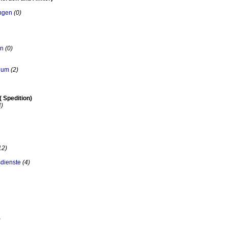
ungen
(0)
en
(0)
rium
(2)
( Spedition)
4)
12)
dienste
(4)
)