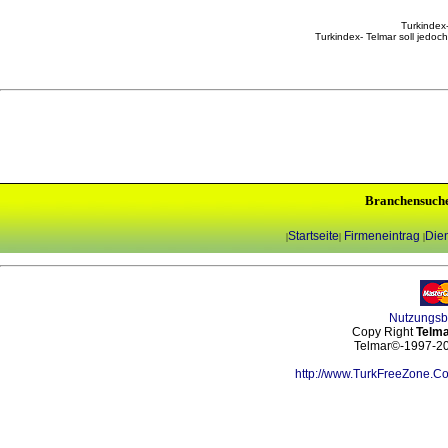
Turkindex-
Turkindex- Telmar soll jedoc
Branchensuch
Startseite
Firmeneintrag
Dien
|
|
|
Nutzungs
Copy Right
Telma
Telmar©-1997-202
http://www.TurkFreeZone.C