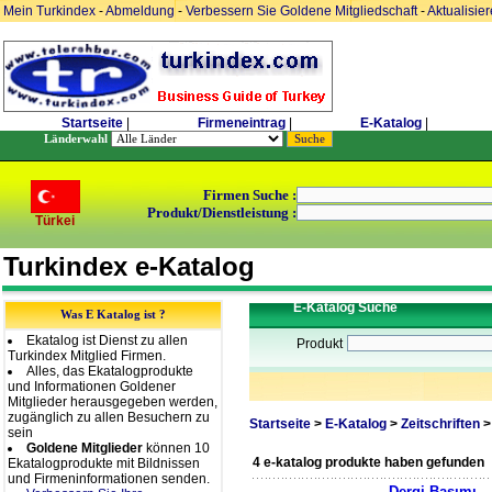
Mein Turkindex
-
Abmeldung
-
Verbessern Sie Goldene Mitgliedschaft
-
Aktualisie
Startseite
|
Firmeneintrag
|
E-Katalog
|
Länderwahl
Firmen Suche :
Produkt/Dienstleistung :
Türkei
Turkindex e-Katalog
E-Katalog Suche
Was E Katalog ist ?
Ekatalog ist Dienst zu allen
Produkt
Turkindex Mitglied Firmen.
Alles, das Ekatalogprodukte
und Informationen Goldener
Mitglieder herausgegeben werden,
zugänglich zu allen Besuchern zu
Startseite
>
E-Katalog
>
Zeitschriften
>
sein
Goldene Mitglieder
können 10
4 e-katalog produkte haben gefunden
Ekatalogprodukte mit Bildnissen
und Firmeninformationen senden.
Dergi Basımı