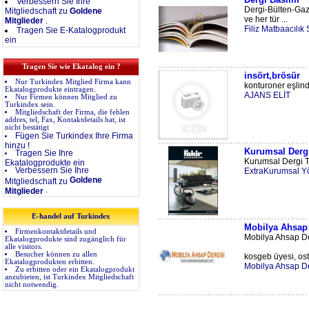
Verbessern Sie Ihre
Dergi-Bülten-Gaze
Mitgliedschaft zu
Goldene
ve her tür ...
Mitglieder
.
Filiz Matbaacılık 
Tragen Sie E-Katalogprodukt
ein
Tragen Sie wie Ekatalog ein ?
insört,brösür
Nur Turkindex Mitglied Firma kann
konturoner eşlinde
Ekatalogprodukte eintragen.
AJANS ELİT
Nur Firmen können Mitglied zu
Turkindex sein.
Mitgliedschaft der Firma, die fehlen
addres, tel, Fax, Kontaktdetails hat, ist
nicht bestätigt
Fügen Sie Turkindex Ihre Firma
hinzu !
Kurumsal Dergi
Tragen Sie Ihre
Kurumsal Dergi Ta
Ekatalogprodukte ein
Verbessern Sie Ihre
ExtraKurumsal Y
Goldene
Mitgliedschaft zu
.
Mitglieder
E-handel auf Turkindex
Mobilya Ahsap 
Firmenkontaktdetails und
Mobilya Ahsap De
Ekatalogprodukte sind zugänglich für
alle visitors.
Besucher können zu allen
kosgeb üyesi, osti
Ekatalogprodukten erbitten.
Mobilya Ahsap D
Zu erbitten oder ein Ekatalogprodukt
anzubieten, ist Turkindex Mitgliedschaft
nicht notwendig.