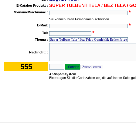
SUPER TULBENT TELA / BEZ TELA / G
E-Katalog Produkt :
*
Vorname/Nachname :
Sie können Ihren Firmanamen schreiben.
*
E-Mail:
*
Tel:
Thema :
Nachricht: :
555
Antispamsystem.
Bitte tragen Sie die Codezahlen ein, die auf linkem Seite ge