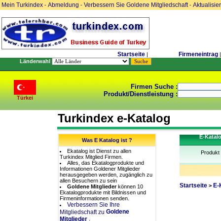
Mein Turkindex
Abmeldung
Verbessern Sie Goldene Mitgliedschaft
Aktualisie
-
-
-
Startseite
Firmeneintrag
|
|
Länderwahl
Firmen Suche :
Produkt/Dienstleistung :
Türkei
Turkindex e-Katalog
E-Katal
Was E Katalog ist ?
Ekatalog ist Dienst zu allen
Produkt
Turkindex Mitglied Firmen.
Alles, das Ekatalogprodukte und
Informationen Goldener Mitglieder
herausgegeben werden, zugänglich zu
allen Besuchern zu sein
Startseite
E-
>
Goldene Mitglieder
können 10
Ekatalogprodukte mit Bildnissen und
Firmeninformationen senden.
Verbessern Sie Ihre
Goldene
Mitgliedschaft zu
.
Mitglieder