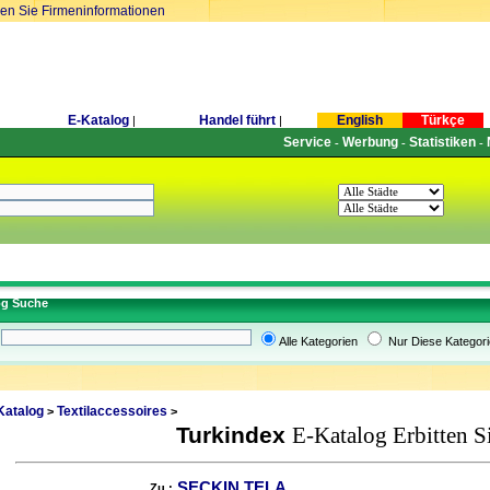
ren Sie Firmeninformationen
E-Katalog
Handel führt
English
Türkçe
|
|
Service
Werbung
Statistiken
-
-
-
og Suche
Alle Kategorien
Nur Diese Kategori
Katalog
Textilaccessoires
>
>
Turkindex
E-Katalog Erbitten S
SEÇKIN TELA
Zu :