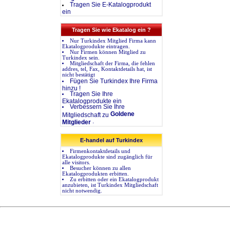
Tragen Sie E-Katalogprodukt
ein
Tragen Sie wie Ekatalog ein ?
Nur Turkindex Mitglied Firma kann
Ekatalogprodukte eintragen.
Nur Firmen können Mitglied zu
Turkindex sein.
Mitgliedschaft der Firma, die fehlen
addres, tel, Fax, Kontaktdetails hat, ist
nicht bestätigt
Fügen Sie Turkindex Ihre Firma
hinzu !
Tragen Sie Ihre
Ekatalogprodukte ein
Verbessern Sie Ihre
Goldene
Mitgliedschaft zu
.
Mitglieder
E-handel auf Turkindex
Firmenkontaktdetails und
Ekatalogprodukte sind zugänglich für
alle visitors.
Besucher können zu allen
Ekatalogprodukten erbitten.
Zu erbitten oder ein Ekatalogprodukt
anzubieten, ist Turkindex Mitgliedschaft
nicht notwendig.