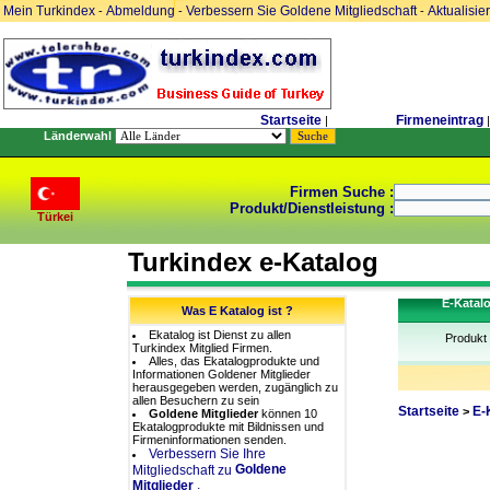
Mein Turkindex
Abmeldung
Verbessern Sie Goldene Mitgliedschaft
Aktualisie
-
-
-
Startseite
Firmeneintrag
|
|
Länderwahl
Firmen Suche :
Produkt/Dienstleistung :
Türkei
Turkindex e-Katalog
E-Katal
Was E Katalog ist ?
Ekatalog ist Dienst zu allen
Produkt
Turkindex Mitglied Firmen.
Alles, das Ekatalogprodukte und
Informationen Goldener Mitglieder
herausgegeben werden, zugänglich zu
allen Besuchern zu sein
Startseite
E-
>
Goldene Mitglieder
können 10
Ekatalogprodukte mit Bildnissen und
Firmeninformationen senden.
Verbessern Sie Ihre
Goldene
Mitgliedschaft zu
.
Mitglieder