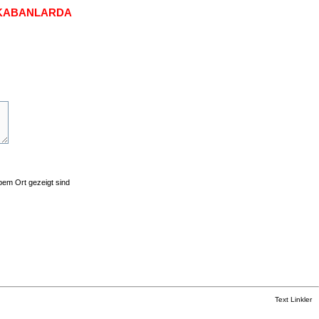
E KABANLARDA
lbem Ort gezeigt sind
Text Linkler