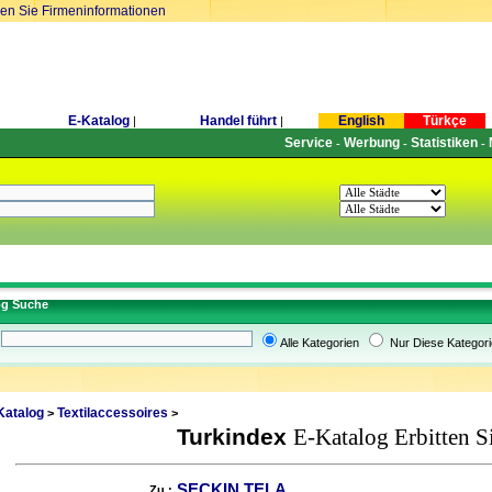
ren Sie Firmeninformationen
E-Katalog
Handel führt
English
Türkçe
|
|
Service
Werbung
Statistiken
-
-
-
og Suche
Alle Kategorien
Nur Diese Kategori
Katalog
Textilaccessoires
>
>
Turkindex
E-Katalog Erbitten S
SEÇKIN TELA
Zu :