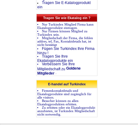
Tragen Sie E-Katalogprodukt
ein
Tragen Sie wie Ekatalog ein ?
Nur Turkindex Mitglied Firma kann
Ekatalogprodukte eintragen.
Nur Firmen können Mitglied zu
Turkindex sein.
Mitgliedschaft der Firma, die fehlen
addres, tel, Fax, Kontaktdetails hat, ist
nicht bestätigt
Fügen Sie Turkindex Ihre Firma
hinzu !
Tragen Sie Ihre
Ekatalogprodukte ein
Verbessern Sie Ihre
Goldene
Mitgliedschaft zu
.
Mitglieder
E-handel auf Turkindex
Firmenkontaktdetails und
Ekatalogprodukte sind zugänglich für
alle visitors.
Besucher können zu allen
Ekatalogprodukten erbitten.
Zu erbitten oder ein Ekatalogprodukt
anzubieten, ist Turkindex Mitgliedschaft
nicht notwendig.