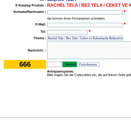
RACHEL TELA / BEZ TELA / CEKET V
E-Katalog Produkt :
*
Vorname/Nachname :
Sie können Ihren Firmanamen schreiben.
*
E-Mail:
*
Tel:
Thema :
Nachricht: :
666
Antispamsystem.
Bitte tragen Sie die Codezahlen ein, die auf linkem Seite ge