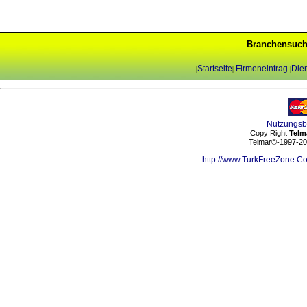
Branchensuch
Startseite
Firmeneintrag
Dien
|
|
|
Nutzungs
Copy Right
Telm
Telmar©-1997-202
http://www.TurkFreeZone.C