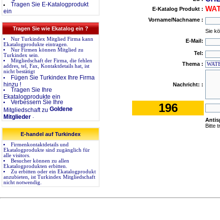
Tragen Sie E-Katalogprodukt
WAT
E-Katalog Produkt :
ein
Vorname/Nachname :
Tragen Sie wie Ekatalog ein ?
Sie k
Nur Turkindex Mitglied Firma kann
E-Mail:
Ekatalogprodukte eintragen.
Nur Firmen können Mitglied zu
Tel:
Turkindex sein.
Mitgliedschaft der Firma, die fehlen
Thema :
addres, tel, Fax, Kontaktdetails hat, ist
nicht bestätigt
Fügen Sie Turkindex Ihre Firma
hinzu !
Nachricht: :
Tragen Sie Ihre
Ekatalogprodukte ein
Verbessern Sie Ihre
196
Goldene
Mitgliedschaft zu
.
Mitglieder
Anti
Bitte 
E-handel auf Turkindex
Firmenkontaktdetails und
Ekatalogprodukte sind zugänglich für
alle visitors.
Besucher können zu allen
Ekatalogprodukten erbitten.
Zu erbitten oder ein Ekatalogprodukt
anzubieten, ist Turkindex Mitgliedschaft
nicht notwendig.