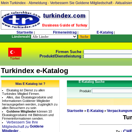
Mein Turkindex
Abmeldung
Verbessern Sie Goldene Mitgliedschaft
Aktualisie
-
-
-
Startseite
Firmeneintrag
E-Katalog
|
|
|
Länderwahl
Firmen Suche :
Produkt/Dienstleistung :
Türkei
Turkindex e-Katalog
E-Katalog Suche
Was E Katalog ist ?
Ekatalog ist Dienst zu allen
Produkt
Turkindex Mitglied Firmen.
Alles, das Ekatalogprodukte und
Informationen Goldener Mitglieder
herausgegeben werden, zugänglich zu
allen Besuchern zu sein
Startseite
E-Katalog
Verpackungsma
>
>
Goldene Mitglieder
können 10
Ekatalogprodukte mit Bildnissen und
Tu
Firmeninformationen senden.
Verbessern Sie Ihre
Goldene
Mitgliedschaft zu
.
Mitglieder
CHE
Zu :