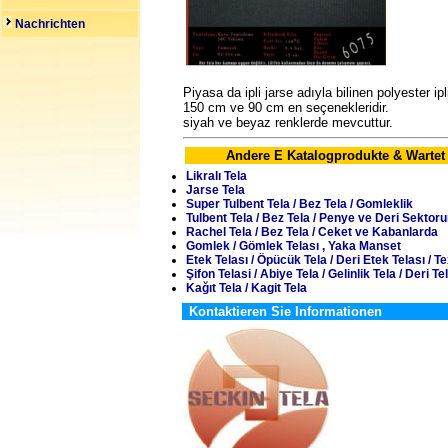
Nachrichten
Piyasa da ipli jarse adıyla bilinen polyester 
150 cm ve 90 cm en seçenekleridir.
siyah ve beyaz renklerde mevcuttur.
Andere E Katalogprodukte & Wartet
Likralı Tela
Jarse Tela
Super Tulbent Tela / Bez Tela / Gomleklik
Tulbent Tela / Bez Tela / Penye ve Deri Sektor
Rachel Tela / Bez Tela / Ceket ve Kabanlarda
Gomlek / Gömlek Telası , Yaka Manset
Etek Telası / Öpücük Tela / Deri Etek Telası / Te
Şifon Telasi / Abiye Tela / Gelinlik Tela / Deri Te
Kağıt Tela / Kagit Tela
Kontaktieren Sie Informationen