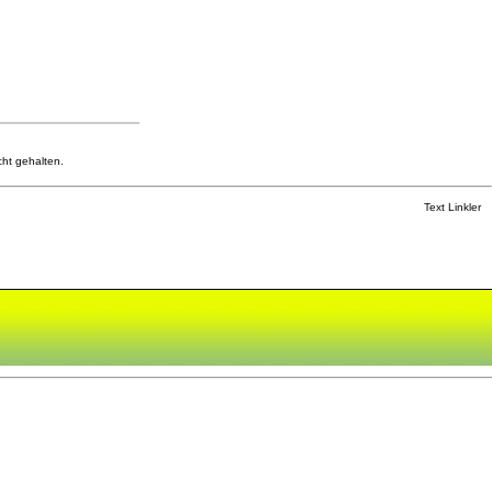
cht gehalten.
Text Linkler