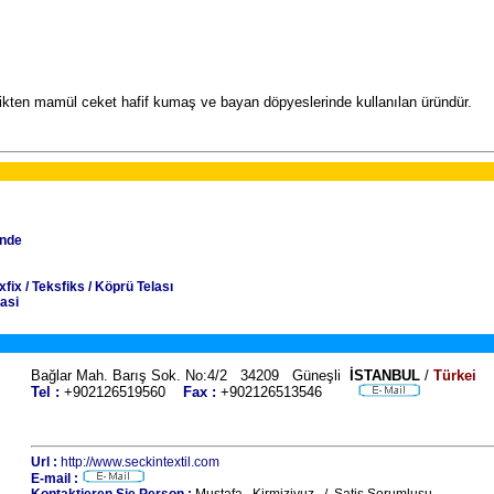
iplikten mamül ceket hafif kumaş ve bayan döpyeslerinde kullanılan üründür.
unde
xfix / Teksfiks / Köprü Telası
lasi
Bağlar Mah. Barış Sok. No:4/2 34209 Güneşli
İSTANBUL
/
Türkei
Tel :
+902126519560
Fax :
+902126513546
Url :
http://www.seckintextil.com
E-mail :