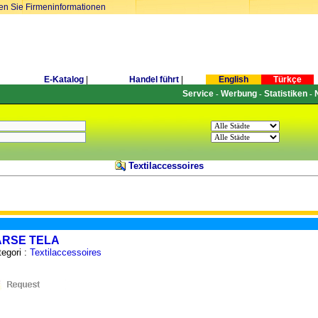
ren Sie Firmeninformationen
E-Katalog
|
Handel führt
|
English
Türkçe
Service
Werbung
Statistiken
-
-
-
Textilaccessoires
ARSE TELA
egori :
Textilaccessoires