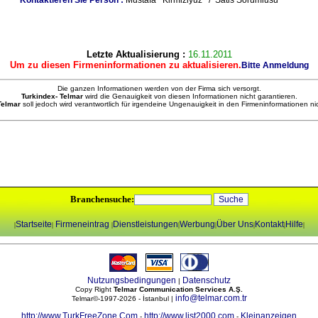
Kontaktieren Sie Person :
Mustafa Kirmiziyuz / Satis Sorumlusu
Letzte Aktualisierung :
16.11.2011
Um zu diesen Firmeninformationen zu aktualisieren.
Bitte Anmeldung
Die ganzen Informationen werden von der Firma sich versorgt.
Turkindex- Telmar
wird die Genauigkeit von diesen Informationen nicht garantieren.
 Telmar
soll jedoch wird verantwortlich für irgendeine Ungenauigkeit in den Firmeninformationen ni
Branchensuche:
Startseite
Firmeneintrag
Dienstleistungen
Werbung
Über Uns
Kontakt
Hilfe
|
|
|
|
|
|
|
|
Nutzungsbedingungen
Datenschutz
|
Copy Right
Telmar Communication Services A.Ş.
info@telmar.com.tr
Telmar©-1997-2026 - İstanbul |
http://www.TurkFreeZone.Com
http://www.list2000.com
Kleinanzeigen
-
-