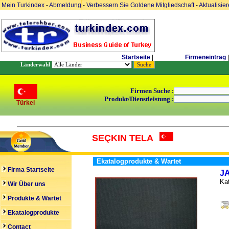
Mein Turkindex
-
Abmeldung
-
Verbessern Sie Goldene Mitgliedschaft
-
Aktualisie
Startseite
|
Firmeneintrag
|
Länderwahl
Firmen Suche :
Produkt/Dienstleistung :
Türkei
SEÇKIN TELA
Ekatalogprodukte & Wartet
Firma Startseite
J
Kat
Wir Über uns
Produkte & Wartet
Ekatalogprodukte
Contact