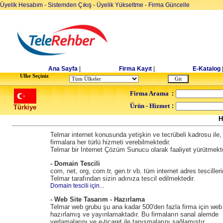
Üyelik Hesabım
-
Sistemden Çıkış
-
Üyelik Yükseltme
-
Firma Güncelle
Ana Sayfa
|
Firma Kayıt
|
E-Katalog
Ulke Seçiniz
Firma Arama
:
Ürün - Hizmet
:
Türkiye
H
Telmar internet konusunda yetişkin ve tecrübeli kadrosu ile,
firmalara her türlü hizmeti verebilmektedir.
Telmar bir Internet Çözüm Sunucu olarak faaliyet yürütmekte
- Domain Tescili
com, net, org, com.tr, gen.tr vb. tüm internet adres tescilleri
Telmar tarafından sizin adınıza tescil edilmektedir.
Domain tescili için...
- Web Site Tasarım - Hazırlama
Telmar web grubu şu ana kadar 500'den fazla firma için web 
hazırlamış ve yayınlamaktadır. Bu firmaların sanal alemde
yerlamalarını ve e-ticaret ile tanışmalarını sağlamıştır.