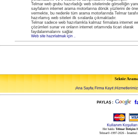
Telmar web grubu hazırladığı web sitelerinde görselliğin yan
sayfaların internet arama motorlarına dönük yüzlerini de ön
vermekte, bu nedenle tüm arama motorlarında Telmar tarafı
hazırlamış web siteleri ilk sıralarda çıkmaktadır.
Telmar sadece web hazırlamkla kalmaz firmalara internet w
çözümleri sunar ve onların internet ortamında ticari olarak
faydalanmalarını sağlar.
Web site hazırlatmak için ..
Sektör Aram
Ana Sayfa
Firma Kayıt
Hizmetlerimiz
|
|
|
PAYLAŞ :
Kullanım Koşulları
Her hakkı
Telmar İletişim H
Telmar©-1997-2026 - İstanbul