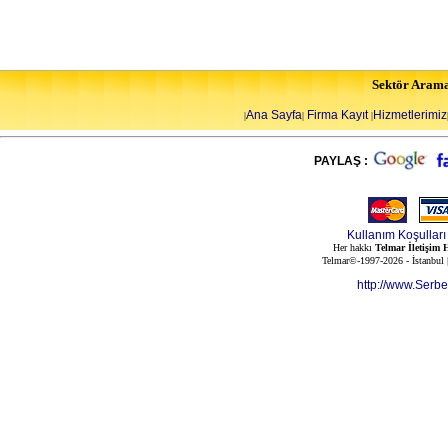
Sektör Aram
Ana Sayfa
Firma Kayıt
Hizmetlerimiz
|
|
|
PAYLAŞ :
Kullanım Koşulları
Her hakkı
Telmar İletişim H
Telmar©-1997-2026 - İstanbul
http://www.Serb