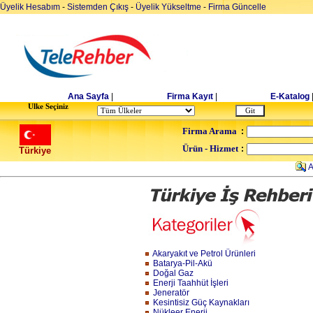
Üyelik Hesabım
-
Sistemden Çıkış
-
Üyelik Yükseltme
-
Firma Güncelle
Ana Sayfa
|
Firma Kayıt
|
E-Katalog
Ulke Seçiniz
Firma Arama
:
Ürün - Hizmet
:
Türkiye
A
Akaryakıt ve Petrol Ürünleri
Batarya-Pil-Akü
Doğal Gaz
Enerji Taahhüt İşleri
Jeneratör
Kesintisiz Güç Kaynakları
Nükleer Enerji