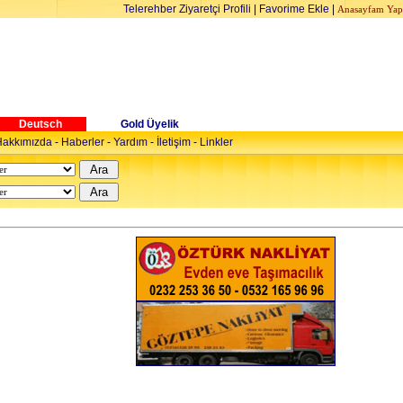
Telerehber Ziyaretçi Profili
|
Favorime Ekle
|
Anasayfam Yap
Deutsch
Gold Üyelik
akkımızda
-
Haberler
-
Yardım
-
İletişim
-
Linkler