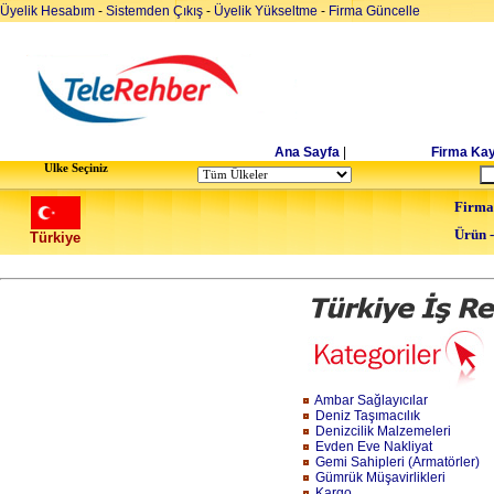
Üyelik Hesabım
-
Sistemden Çıkış
-
Üyelik Yükseltme
-
Firma Güncelle
Ana Sayfa
|
Firma Kay
Ulke Seçiniz
Firma
Ürün 
Türkiye
Ambar Sağlayıcılar
Deniz Taşımacılık
Denizcilik Malzemeleri
Evden Eve Nakliyat
Gemi Sahipleri (Armatörler)
Gümrük Müşavirlikleri
Kargo