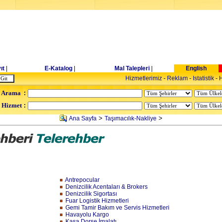
ıt
|
E-Katalog
|
Mal Talepleri
|
English
Hizmetlerimiz
-
Reklam
-
Istatistik
-
H
 Arama
:
- Hizmet
:
>
>
Ana Sayfa
Taşımacılık-Nakliye
Antrepocular
Denizcilik Acentaları & Brokers
Denizcilik Sigortası
Fuar Logistik Hizmetleri
Gemi Tamir Bakım ve Servis Hizmetleri
Havayolu Kargo
Kasa Dorse İmalatı