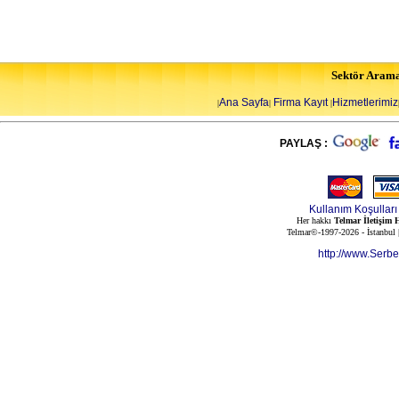
Sektör Aram
Ana Sayfa
Firma Kayıt
Hizmetlerimiz
|
|
|
PAYLAŞ :
Kullanım Koşulları
Her hakkı
Telmar İletişim H
Telmar©-1997-2026 - İstanbul
http://www.Serb