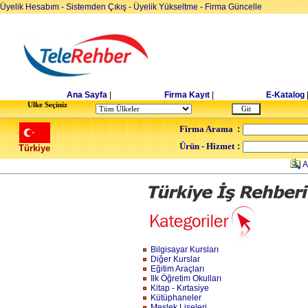
Üyelik Hesabım
-
Sistemden Çıkış
-
Üyelik Yükseltme
-
Firma Güncelle
Ana Sayfa
|
Firma Kayıt
|
E-Katalog
Ulke Seçiniz
Firma Arama
:
Ürün - Hizmet
:
Türkiye
A
Bilgisayar Kursları
Diğer Kurslar
Eğitim Araçları
Ilk Öğretim Okulları
Kitap - Kırtasiye
Kütüphaneler
Meslek Liseleri