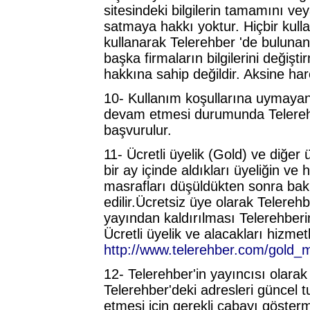
sitesindeki bilgilerin tamamını v
satmaya hakkı yoktur. Hiçbir kull
kullanarak Telerehber 'de buluna
başka firmaların bilgilerini değişt
hakkına sahip değildir. Aksine har
10- Kullanım koşullarına uymayanla
devam etmesi durumunda Telerehber
başvurulur.
11- Ücretli üyelik (Gold) ve diğer ü
bir ay içinde aldıkları üyeliğin ve 
masrafları düşüldükten sonra bakiy
edilir.Ücretsiz üye olarak Telere
yayından kaldırılması Telerehberin 
Ücretli üyelik ve alacakları hizmet
http://www.telerehber.com/gold
12- Telerehber'in yayıncısı olarak 
Telerehber'deki adresleri güncel 
etmesi için gerekli çabayı göster