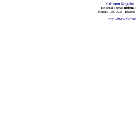
Kullanım Koşulları
Her hakkı
Telmar İletişim H
Telmar©-1997-2026 - İstanbul
http://www.Serb