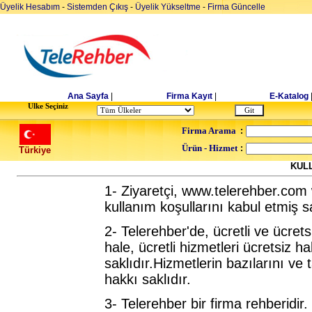
Üyelik Hesabım
-
Sistemden Çıkış
-
Üyelik Yükseltme
-
Firma Güncelle
Ana Sayfa
|
Firma Kayıt
|
E-Katalog
Ulke Seçiniz
Firma Arama
:
Ürün - Hizmet
:
Türkiye
KUL
1- Ziyaretçi, www.telerehber.com
kullanım koşullarını kabul etmiş sa
2- Telerehber'de, ücretli ve ücretsi
hale, ücretli hizmetleri ücretsiz 
saklıdır.Hizmetlerin bazılarını v
hakkı saklıdır.
3- Telerehber bir firma rehberidir.