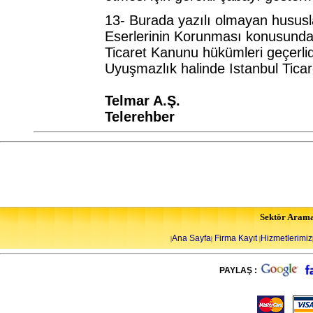
13- Burada yazılı olmayan hususla
Eserlerinin Korunması konusundaki
Ticaret Kanunu hükümleri geçerlid
Uyuşmazlık halinde Istanbul Ticare
Telmar A.Ş.
Telerehber
Sektör Aram
Ana Sayfa
Firma Kayıt
Hizmetlerimiz
|
|
|
PAYLAŞ :