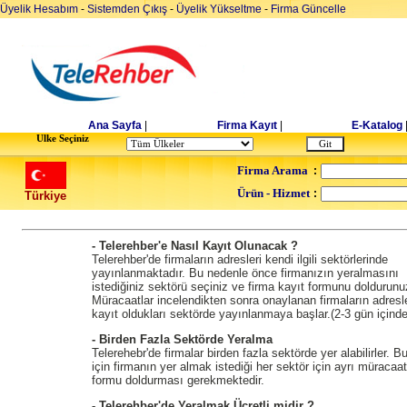
Üyelik Hesabım
-
Sistemden Çıkış
-
Üyelik Yükseltme
-
Firma Güncelle
Ana Sayfa
|
Firma Kayıt
|
E-Katalog
Ulke Seçiniz
Firma Arama
:
Ürün - Hizmet
:
Türkiye
- Telerehber'e Nasıl Kayıt Olunacak ?
Telerehber'de firmaların adresleri kendi ilgili sektörlerinde
yayınlanmaktadır. Bu nedenle önce firmanızın yeralmasını
istediğiniz sektörü seçiniz ve firma kayıt formunu doldurunu
Müracaatlar incelendikten sonra onaylanan firmaların adresle
kayıt oldukları sektörde yayınlanmaya başlar.(2-3 gün içinde
- Birden Fazla Sektörde Yeralma
Telerehebr'de firmalar birden fazla sektörde yer alabilirler. B
için firmanın yer almak istediği her sektör için ayrı müracaat
formu doldurması gerekmektedir.
- Telerehber'de Yeralmak Ücretli midir ?