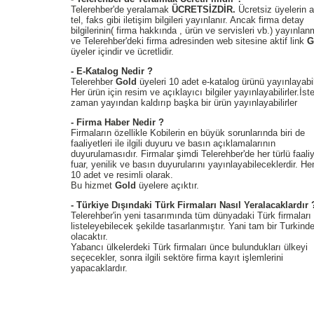
Telerehber'de yeralamak
ÜCRETSİZDİR.
Ücretsiz üyelerin a
tel, faks gibi iletişim bilgileri yayınlanır. Ancak firma detay
bilgilerinin( firma hakkında , ürün ve servisleri vb.) yayınla
ve Telerehber'deki firma adresinden web sitesine aktif link
G
üyeler içindir ve ücretlidir.
- E-Katalog Nedir ?
Telerehber
Gold
üyeleri 10 adet e-katalog ürünü yayınlayabil
Her ürün için resim ve açıklayıcı bilgiler yayınlayabilirler.İste
zaman yayından kaldırıp başka bir ürün yayınlayabilirler
- Firma Haber Nedir ?
Firmaların özellikle Kobilerin en büyük sorunlarında biri de
faaliyetleri ile ilgili duyuru ve basın açıklamalarının
duyurulamasıdır. Firmalar şimdi Telerehber'de her türlü faaliy
fuar, yenilik ve basın duyurularını yayınlayabileceklerdir. H
10 adet ve resimli olarak.
Bu hizmet
Gold
üyelere açıktır.
- Türkiye Dışındaki Türk Firmaları Nasıl Yeralacaklardır 
Telerehber'in yeni tasarımında tüm dünyadaki Türk firmaları
listeleyebilecek şekilde tasarlanmıştır. Yani tam bir Turkind
olacaktır.
Yabancı ülkelerdeki Türk firmaları ünce bulundukları ülkeyi
seçecekler, sonra ilgili sektöre firma kayıt işlemlerini
yapacaklardır.