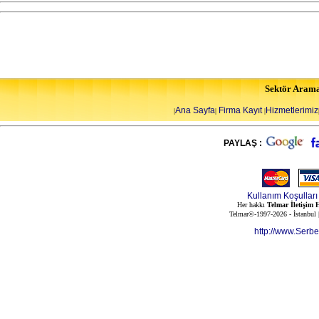
Sektör Aram
Ana Sayfa
Firma Kayıt
Hizmetlerimiz
|
|
|
PAYLAŞ :
Kullanım Koşulları
Her hakkı
Telmar İletişim H
Telmar©-1997-2026 - İstanbul
http://www.Serb