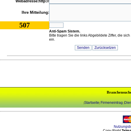
Webadresse:http://
Ihre Mitteilung:
507
Anti-Spam Sistem.
Bitte tragen Sie die links Abgebildete Ziffer, die sic
ein.
Branchensuch
Startseite
Firmeneintrag
Dien
|
|
|
Nutzungs
Copy Right
Telma