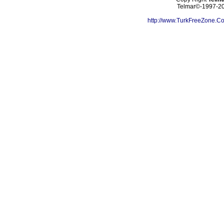
Telmar©-1997-202
http://www.TurkFreeZone.C