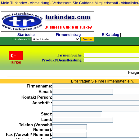
Mein Turkindex
-
Abmeldung
-
Verbessern Sie Goldene Mitgliedschaft
-
Aktualisie
Startseite
|
Firmeneintrag
|
E-Katalog
|
Länderwahl
Firmen Suche :
Produkt/Dienstleistung :
Türkei
Frage
Bitte tragen Sie Ihre Firmendaten ein.
Firmenname:
E-mail:
Kontakt Person:
Anschrift :
Stadt:
Land:
Telefon (Vorwahl/
Nummer):
Fax (Vorwahl/ Nummer):