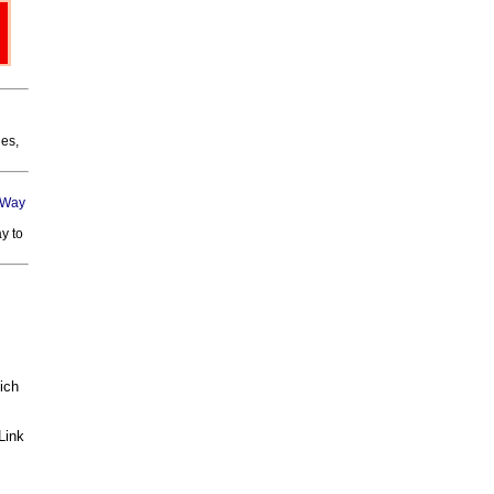
ies,
y to
ich
Link