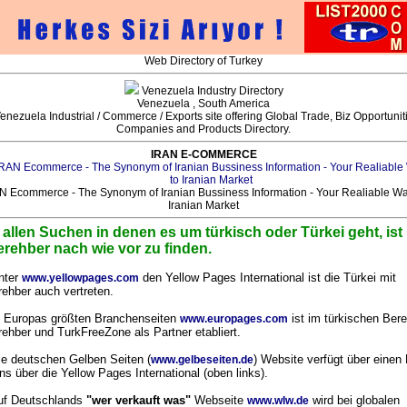
Web Directory of Turkey
Venezuela Industry Directory
Venezuela , South America
enezuela Industrial / Commerce / Exports site offering Global Trade, Biz Opportunit
Companies and Products Directory.
IRAN E-COMMERCE
N Ecommerce - The Synonym of Iranian Bussiness Information - Your Realiable Wa
Iranian Market
 allen Suchen in denen es um türkisch oder Türkei geht, ist
erehber nach wie vor zu finden.
nter
den Yellow Pages International ist die Türkei mit
www.yellowpages.com
rehber auch vertreten.
n Europas größten Branchenseiten
ist im türkischen Bere
www.europages.com
rehber und TurkFreeZone als Partner etabliert.
ie deutschen Gelben Seiten (
) Website verfügt über einen 
www.gelbeseiten.de
ns über die Yellow Pages International (oben links).
uf Deutschlands
"wer verkauft was"
Webseite
wird bei globalen
www.wlw.de