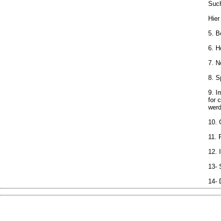
Such
Hier
5. B
6. H
7. 
8. 
9. I
for 
werd
10. 
11. 
12. 
13- 
14- 