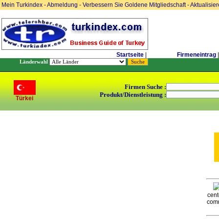
Mein Turkindex
-
Abmeldung
-
Verbessern Sie Goldene Mitgliedschaft
-
Aktualisie
Startseite
|
Firmeneintrag
|
Länderwahl
Firmen Suche :
Produkt/Dienstleistung :
Türkei
cent
comm