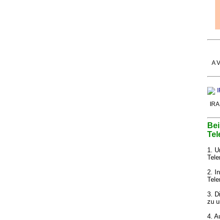
A V
IRA
Bei
Tel
1. U
Tele
2. I
Tele
3. D
zu u
4. A