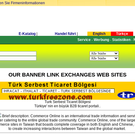
ren Sie Firmeninformationen
E-Katalog
|
Handel führt
|
English
Türkçe
Service
Werbung
Statistiken
-
-
-
OUR BANNER LINK EXCHANGES WEB SITES
Turk Serbest Ticaret Bölgesi
Türkiye' nin en büyük B2B ticaret portali..
Brief description: Commerce Online is an international trade information and serv
er catering to the entire global trade community. Commerce Online, one of the large
erce sites in Taiwan that boasts complete coverage in both English and Chinese,
to create increasing interactions between Taiwan and the global market.