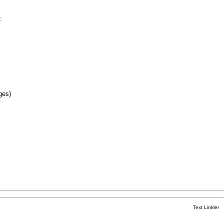
:
ges)
Text Linkler