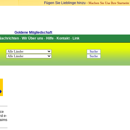
Fügen Sie Lieblinge hinzu
-
Machen Sie Usa Ihre Startseite
Goldene Mitgliedschaft
Nachrichten
Wir Über uns
Hilfe
Kontakt
Link
-
-
-
-
ice
st e-
 aims