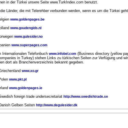
en in der Türkei unsere Seite www.TurkIndex.com benutzt.
 die Länder, die mit Telerehber verbunden werden, wenn es um die Türkei geht
elgien
www.goldenpages.be
olland
www.goudengids.nl
Norwegen
www.gulesider.no
Spanien
www.superpages.com
m Internationalen Telefonbuch
(Business directory (yellow pa
www.infobel.com
companies in Turkey) stehen Links zu türkischen Seiten zur Verfügung und wir
en dort als Branchenverzeichnis bekannt gegeben.
Griechenland
www.xo.gr
Polen
www.pkt.pl
Irland
www.goldenpages.ie
Swedish foreign trade undersecretariat
http://www.swedishtrade.se
Danish Gelben Seiten
http://www.degulesider.dk