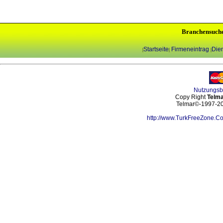
Branchensuch
Startseite
Firmeneintrag
Dien
|
|
|
Nutzungs
Copy Right
Telma
Telmar©-1997-202
http://www.TurkFreeZone.C