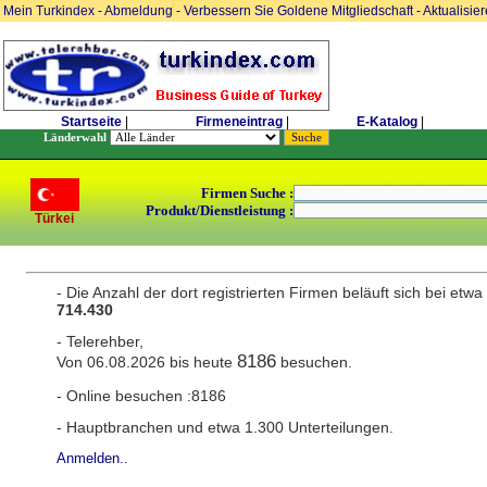
Mein Turkindex
-
Abmeldung
-
Verbessern Sie Goldene Mitgliedschaft
-
Aktualisie
Startseite
|
Firmeneintrag
|
E-Katalog
|
Länderwahl
Firmen Suche :
Produkt/Dienstleistung :
Türkei
- Die Anzahl der dort registrierten Firmen beläuft sich bei etwa
714.430
- Telerehber,
8186
Von 06.08.2026 bis heute
besuchen.
- Online besuchen :8186
- Hauptbranchen und etwa 1.300 Unterteilungen.
Anmelden..