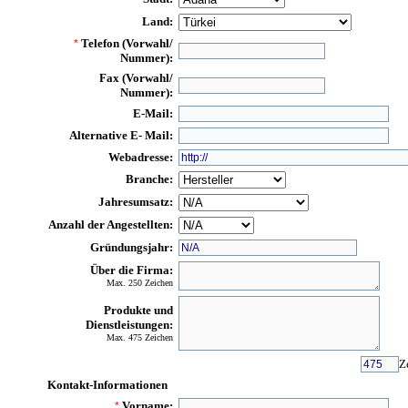
Land:
Telefon (Vorwahl/
*
Nummer):
Fax (Vorwahl/
Nummer):
E-Mail:
Alternative E- Mail:
Webadresse:
Branche:
Jahresumsatz:
Anzahl der Angestellten:
Gründungsjahr:
Über die Firma:
Max. 250 Zeichen
Produkte und
Dienstleistungen:
Max. 475 Zeichen
Z
Kontakt-Informationen
Vorname:
*