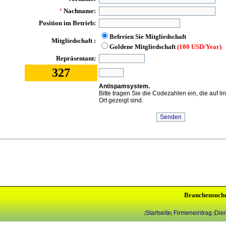
Nachname:
*
Position im Betrieb:
Befreien Sie Mitgliedschaft
Mitgliedschaft :
Goldene Mitgliedschaft
(100 USD/Year)
Repräsentant:
327
Antispamsystem.
Bitte tragen Sie die Codezahlen ein, die auf l
Ort gezeigt sind.
Branchensuch
Startseite
Firmeneintrag
Dien
|
|
|