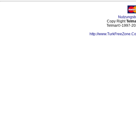
Nutzungs
Copy Right
Telma
Telmar©-1997-202
http://www.TurkFreeZone.C