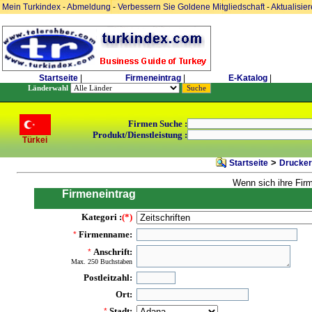
Mein Turkindex
-
Abmeldung
-
Verbessern Sie Goldene Mitgliedschaft
-
Aktualisie
Startseite
|
Firmeneintrag
|
E-Katalog
|
Länderwahl
Firmen Suche :
Produkt/Dienstleistung :
Türkei
>
Startseite
Drucker
Wenn sich ihre Fir
Firmeneintrag
Kategori :
(*)
Firmenname:
*
Anschrift:
*
Max. 250 Buchstaben
Postleitzahl:
Ort:
Stadt:
*