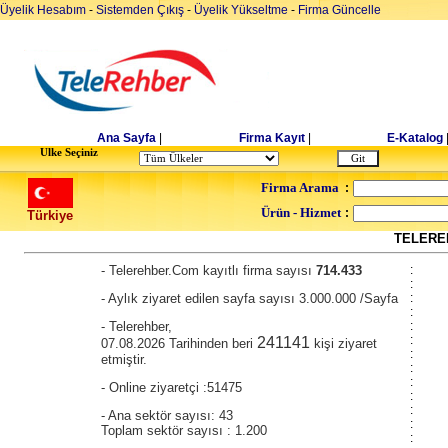
Üyelik Hesabım
-
Sistemden Çıkış
-
Üyelik Yükseltme
-
Firma Güncelle
Ana Sayfa
|
Firma Kayıt
|
E-Katalog
Ulke Seçiniz
Firma Arama
:
Ürün - Hizmet
:
Türkiye
TELEREH
- Telerehber.Com kayıtlı firma sayısı
714.433
:
:
- Aylık ziyaret edilen sayfa sayısı 3.000.000 /Sayfa
:
:
- Telerehber,
:
:
241141
07.08.2026 Tarihinden beri
kişi ziyaret
:
etmiştir.
:
:
- Online ziyaretçi :51475
:
:
- Ana sektör sayısı: 43
:
Toplam sektör sayısı : 1.200
: