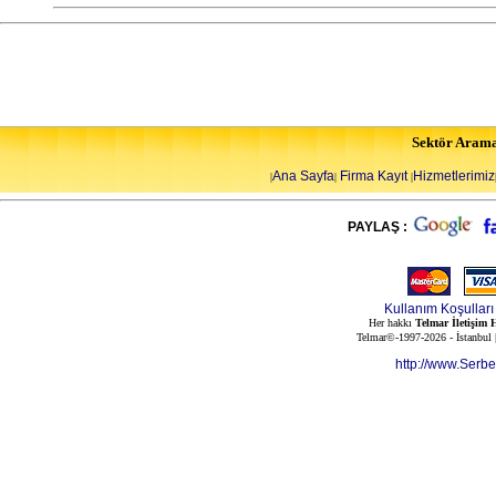
Sektör Aram
Ana Sayfa
Firma Kayıt
Hizmetlerimiz
|
|
|
PAYLAŞ :
Kullanım Koşulları
Her hakkı
Telmar İletişim H
Telmar©-1997-2026 - İstanbul
http://www.Serb