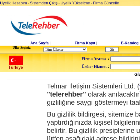
Üyelik Hesabım
-
Sistemden Çıkış
-
Üyelik Yükseltme
-
Firma Güncelle
Ana Sayfa
|
Firma Kayıt
|
E-Katalog
Ulke Seçiniz
Firma Arama
:
Ürün - Hizmet
:
Türkiye
Gİ
Telmar Iletişim Sistemleri Ltd. (
"telerehber"
olarak anılacaktır)
gizliliğine saygı göstermeyi ta
Bu gizlilik bildirgesi, sitemiz
yaptırdığınızda kişisel bilgileri
belirtir. Bu gizlilik presipler
lütfen aşağıdaki adrese bildirini