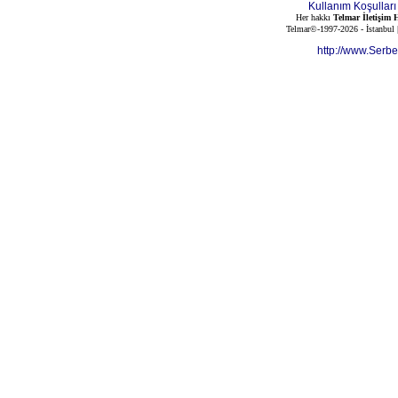
Kullanım Koşulları
Her hakkı
Telmar İletişim H
Telmar©-1997-2026 - İstanbul
http://www.Serb