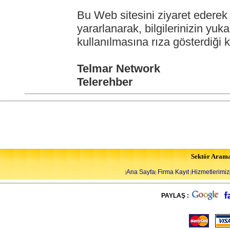
Bu Web sitesini ziyaret ederek 
yararlanarak, bilgilerinizin yuka
kullanılmasına rıza gösterdiği ka
Telmar Network
Telerehber
Sektör Aram
Ana Sayfa
Firma Kayıt
Hizmetlerimiz
|
|
|
PAYLAŞ :