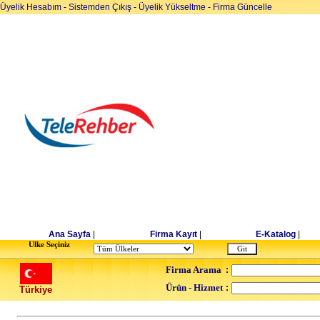
Üyelik Hesabım
-
Sistemden Çıkış
-
Üyelik Yükseltme
-
Firma Güncelle
Ana Sayfa
|
Firma Kayıt
|
E-Katalog
|
Ulke Seçiniz
Firma Arama
:
Ürün - Hizmet
:
Türkiye