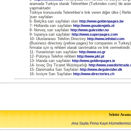
aramada Turkiye olarak Telerehber (Turkindex.com) 'de ara
yapmaktadır.
Türkiye konusunda Telerehber’e link veren diğer ülke ( Rehbe
)sarı sayfaları
6- Belçika sarı sayfaları olan
http://www.goldenpages.be
7- Hollanda sarı sayfaları
http://www.goudengids.nl
8- Norveç sarı sayfaları
http://www.gulesider.no
9- Ispanya sari sayfaları
http://www.superpages.com
10- Uluslararası Telefon Directory
http://www.infobel.com
(Business directory (yellow pages) for companies in Turkey)
firmalar için iş rehberi olarak tanıtmakta ve link vermektedir.
11- Yunanistan sarı sayfaları
http://www.xo.gr
12- Polonya Telefon rehberi
http://www.pkt.pl
13- İrlanda sarı sayfaları
http://www.goldenpages.ie
14- Isveç Dış Ticaret Müsteşarlığı
http://www.swedishtrade.
15- Danimarka Sarı Sayfaları
http://www.degulesider.dk
16- Isviçre Sarı Sayfaları
http://www.directories.ch
Sektör Aram
Ana Sayfa
Firma Kayıt
Hizmetlerimiz
|
|
|