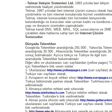
- Telmar Iletişim Sistemleri Ltd.
1993 yılında beri bilişim
sektöründe faaliyet yürütmektedir.
Telmar, 1997 yılından beri internet çözüm sunucu olarak faal
yürütmekte ve tüm internet konularında hizmet verebilmekte
Telmar, internet konusundaki tüm hizmetleri bünyesinde
bulundurduğu ve kurucuları olan uzman kadro ve kendisine ai
yapı ve donanım üzerinden yapmaktadır.
Telmar kendi DNS, WEB, MAIL, SQL sunucularına ve 2MB 
çıkabilen data hatlarına sahip tam bir
Internet Çözüm
Sunucudur.
Dünyada Telerehber
Google'da Telerehber arandığında 291.000 , Yahoo'da Teler
arandığında 30.300 , Altavista'da Telerehber arandığında 29
sonuç bulmaktadır. Ayrıca türkçe ve Türkiye ile ilgili tüm
aramalarda Telerehber bulunmaktadır
Diğer ülke ve uluslararası sarı sayfalardan (yellow pages) T
için Telerehber'e link veren siteler:
1- Uluslararasi
(sari sayfalar) d
http://www.yellowpages.com
Turkiye sarı sayfaları olarak,
2- Avrupanın en buyuk rehber sitesi
http://www.europages.
Türkçe bölümünde partner olarak Telerehber- Turkfreezone r
edilmektedir.
3- Almanya telefon rehberi web sitesinde
Turkiye telefon rehberi olarak
http://www.telefonbuch.com
Telerehber- Turkindex'e link verilmektedir.
4- Alman posta ofisinin web sitesinde
http://www.gelbeseiten
uluslararasi sari sayfalarda Turkiye sari sayfasi olarak Tele
link verilmektedir.
5-
Almanyada kim nerede ne satıyor da gl
http://www.wlw.de