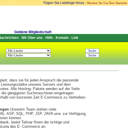
Fügen Sie Lieblinge hinzu
-
Machen Sie Usa Ihre Startseite
Goldene Mitgliedschaft
Nachrichten
Wir Über uns
Hilfe
Kontakt
Link
-
-
-
-
piert, dass sie für jeden Anspruch die passende
er Leistungsstärke unseres Servers und dem
tes. Alle Hosting- Pakete werden auf der Seite
f die gängigsten Suchmaschinen eingetragen.
erhalb von kürzester Zeit E-Commerce zu Vertreiben.
ungen
Unserem Team stehen viele
ML, ASP, SQL, PHP, JSP, JAVA usw. zur Verfügung,
isten können.
ank, bietet Telmar Ihnen die richtige und
Nutzung des E- Commerce an.