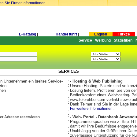
ren Sie Firmeninformationen
E-Katalog
|
Handel führt
|
English
Türkçe
Service
Werbung
Statistiken
-
-
-
SERVICES
en Unternehmen ein breites Service-
:
- Hosting & Web Publishing
:
eten.
Unsere Hosting- Pakete sind so konzi
:
chen
Lösung liefern. Profitieren Sie von d
:
Bedienkomfort eines WebHosting- Pake
:
www.telerehber.com verlinkt sowie au
:
Dank Telmar sind Sie in der Lage inn
:
Für weitere Informationen...
:
:
er Adresse reservieren
- Web- Portal - Datenbank Anwend
:
Programmiersprachen wie z. Bsp. HT
:
damit wir Ihre Bedürfnisse entgegenle
:
Unabhängig von der Größe ihrer Datenb
:
zuverlässige Unterstützung für die 
: