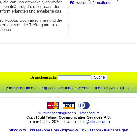
, die von uns entwickelt, entworfen
Für weitere Informationen...
:
sionalität trug dazu bei, dass die
:
ttform erlangten und erweiterte das
:
:
 Web Robots, Suchmaschinen und die
:
erhöht sich die Trefferquote als
:
 stehen
:
:
Branchensuche:
Startseite
Firmeneintrag
Dienstleistungen
Werbung
Über Uns
Kontakt
Hilfe
|
|
|
|
|
|
|
|
Nutzungsbedingungen
|
Datenschutz
Copy Right
Telmar Communication Services A.Ş.
Telmar©-1997-2026 - İstanbul |
info@telmar.com.tr
http://www.TurkFreeZone.Com
-
http://www.list2000.com
-
Kleinanzeigen