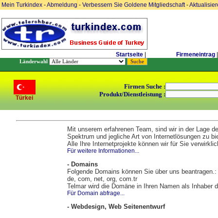
Mein Turkindex
-
Abmeldung
-
Verbessern Sie Goldene Mitgliedschaft
-
Aktualisie
Startseite
|
Firmeneintrag
|
Länderwahl
Firmen Suche :
Produkt/Dienstleistung :
Türkei
Mit unserem erfahrenen Team, sind wir in der Lage d
Spektrum und jegliche Art von Internetlösungen zu bi
Alle Ihre Internetprojekte können wir für Sie verwirkli
Für weitere Informationen...
- Domains
Folgende Domains können Sie über uns beantragen.:
de, com, net, org, com.tr
Telmar wird die Domäne in Ihren Namen als Inhaber d
Für Domain abfrage...
- Webdesign, Web Seitenentwurf