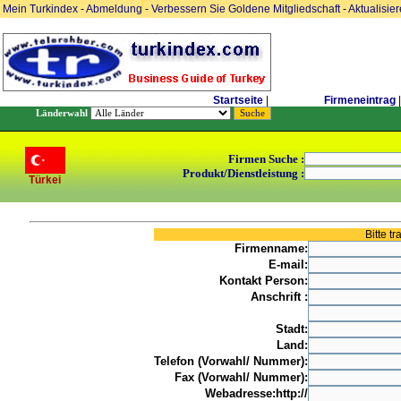
Mein Turkindex
-
Abmeldung
-
Verbessern Sie Goldene Mitgliedschaft
-
Aktualisie
Startseite
|
Firmeneintrag
|
Länderwahl
Firmen Suche :
Produkt/Dienstleistung :
Türkei
Bitte t
Firmenname:
E-mail:
Kontakt Person:
Anschrift :
Stadt:
Land:
Telefon (Vorwahl/ Nummer):
Fax (Vorwahl/ Nummer):
Webadresse:http://