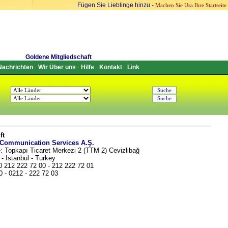
Fügen Sie Lieblinge hinzu
-
Machen Sie Usa Ihre Startseite
Goldene Mitgliedschaft
Nachrichten
Wir Über uns
Hilfe
Kontakt
Link
-
-
-
-
ft
 Communication Services A.Ş.
: Topkapı Ticaret Merkezi 2 (TTM 2) Cevizlibağ
- Istanbul - Turkey
0 212 222 72 00 - 212 222 72 01
0 - 0212 - 222 72 03