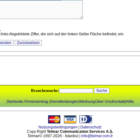
.
 links Abgebildete Ziffer, die sich auf der linken Gelbe Fläche befindet, ein.
Branchensuche:
Startseite
Firmeneintrag
Dienstleistungen
Werbung
Über Uns
Kontakt
Hilfe
|
|
|
|
|
|
|
|
Nutzungsbedingungen
|
Datenschutz
Copy Right
Telmar Communication Services A.Ş.
Telmar©-1997-2026 - İstanbul |
info@telmar.com.tr