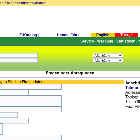
ren Sie Firmeninformationen
E-Katalog
|
Handel führt
|
English
Türkçe
Service
Werbung
Statistiken
-
-
-
Fragen oder Anregungen
ragen Sie Ihre Firmendaten ein.
Anschri
Telmar
Adresse
Topkapı 
Tel : +9
Fax: +9