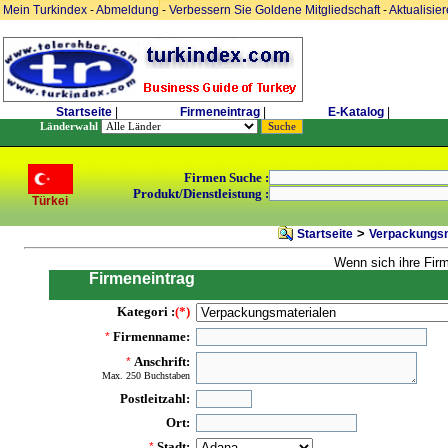
Mein Turkindex
-
Abmeldung
-
Verbessern Sie Goldene Mitgliedschaft
-
Aktualisie
Startseite
|
Firmeneintrag
|
E-Katalog
|
Länderwahl
Firmen Suche :
Produkt/Dienstleistung :
Türkei
>
Startseite
Verpackungsma
Wenn sich ihre Fir
Firmeneintrag
Kategori :
(*)
Firmenname:
*
Anschrift:
*
Max. 250 Buchstaben
Postleitzahl:
Ort:
Stadt:
*