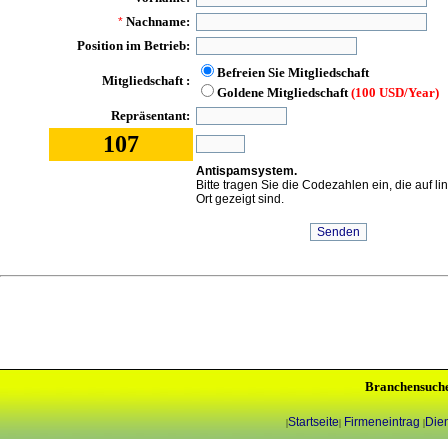
Nachname:
*
Position im Betrieb:
Befreien Sie Mitgliedschaft
Mitgliedschaft :
Goldene Mitgliedschaft
(100 USD/Year)
Repräsentant:
107
Antispamsystem.
Bitte tragen Sie die Codezahlen ein, die auf l
Ort gezeigt sind.
Branchensuch
Startseite
Firmeneintrag
Dien
|
|
|