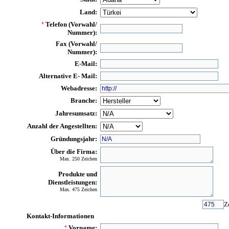
Land:
Telefon (Vorwahl/
*
Nummer):
Fax (Vorwahl/
Nummer):
E-Mail:
Alternative E- Mail:
Webadresse:
Branche:
Jahresumsatz:
Anzahl der Angestellten:
Gründungsjahr:
Über die Firma:
Max. 250 Zeichen
Produkte und
Dienstleistungen:
Max. 475 Zeichen
Z
Kontakt-Informationen
Vorname:
*