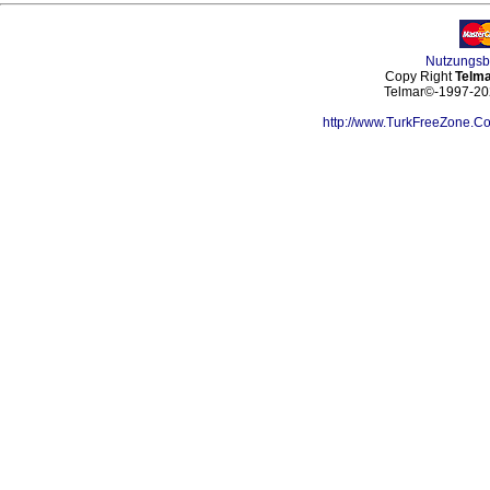
Nutzungs
Copy Right
Telma
Telmar©-1997-202
http://www.TurkFreeZone.C